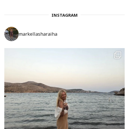
INSTAGRAM
markellasharaiha