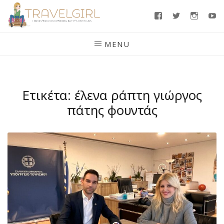
Skip
Facebook
Twitter
Insta
Y
to
content
MENU
Ετικέτα:
έλενα ράπτη γιώργος
πάτης φουντάς