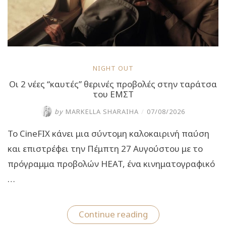
NIGHT OUT
Οι 2 νέες “καυτές” θερινές προβολές στην ταράτσα
του ΕΜΣΤ
by
MARKELLA SHARAIHA
/
07/08/2026
Το CineFIX κάνει μια σύντομη καλοκαιρινή παύση
και επιστρέφει την Πέμπτη 27 Αυγούστου με το
πρόγραμμα προβολών HEAT, ένα κινηματογραφικό
…
“Οι
Continue reading
2