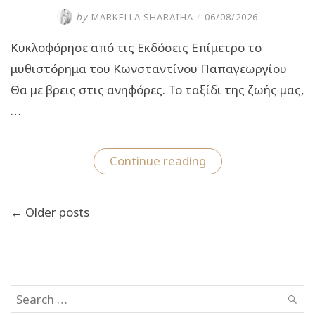
by
MARKELLA SHARAIHA
/
06/08/2026
Κυκλοφόρησε από τις Εκδόσεις Επίμετρο το
μυθιστόρημα του Κωνσταντίνου Παπαγεωργίου
Θα με βρεις στις ανηφόρες. Το ταξίδι της ζωής μας,
…
“Κυκλοφόρησε
Continue reading
από
τις
Εκδόσεις
Πλοήγηση
Επίμετρο
← Older posts
άρθρων
το
βιβλίο
του
Κωνσταντίνου
Παπαγεωργίου
“Θα
με
Search
βρεις
SEAR