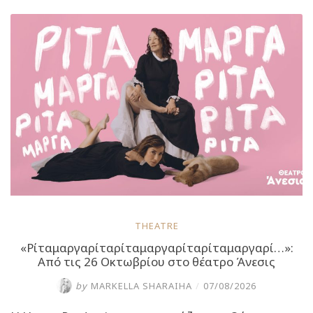
Για
2
επετειακές
παραστάσεις
στο
Θέατρο
Καρέζη”
THEATRE
«Ρίταμαργαρίταρίταμαργαρίταρίταμαργαρί…»:
Από τις 26 Οκτωβρίου στο θέατρο Άνεσις
by
MARKELLA SHARAIHA
/
07/08/2026