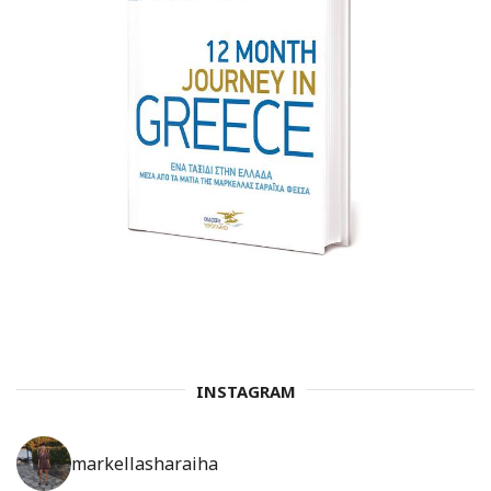
INSTAGRAM
markellasharaiha