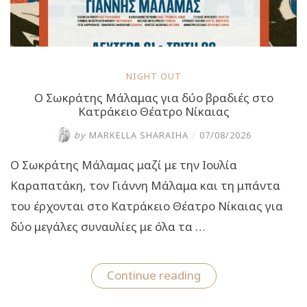
NIGHT OUT
Ο Σωκράτης Μάλαμας για δύο βραδιές στο
Κατράκειο Θέατρο Νίκαιας
by
MARKELLA SHARAIHA
/
07/08/2026
O Σωκράτης Μάλαμας μαζί με την Ιουλία
Καραπατάκη, τον Γιάννη Μάλαμα και τη μπάντα
του έρχονται στο Κατράκειο Θέατρο Νίκαιας για
δύο μεγάλες συναυλίες με όλα τα …
“Ο
Continue reading
Σωκράτης
Μάλαμας