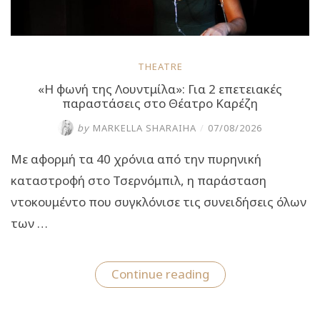
THEATRE
«Η φωνή της Λουντμίλα»: Για 2 επετειακές
παραστάσεις στο Θέατρο Καρέζη
by
MARKELLA SHARAIHA
/
07/08/2026
Με αφορμή τα 40 χρόνια από την πυρηνική
καταστροφή στο Τσερνόμπιλ, η παράσταση
ντοκουμέντο που συγκλόνισε τις συνειδήσεις όλων
των …
“«Η
Continue reading
φωνή
της
Λουντμίλα»: