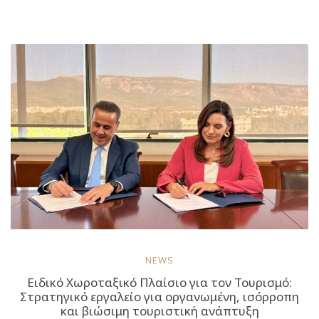
νέες
“καυτές”
θερινές
προβολές
στην
ταράτσα
του
ΕΜΣΤ”
NEWS
Ειδικό Χωροταξικό Πλαίσιο για τον Τουρισμό:
Στρατηγικό εργαλείο για οργανωμένη, ισόρροπη
και βιώσιμη τουριστική ανάπτυξη