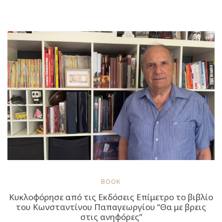
να
επιλέξεις
ανάλογα
με
τον
άνεμο
στις
Κυκλάδες”
BOOK
Κυκλοφόρησε από τις Εκδόσεις Επίμετρο το βιβλίο
του Κωνσταντίνου Παπαγεωργίου “Θα με βρεις
στις ανηφόρες”