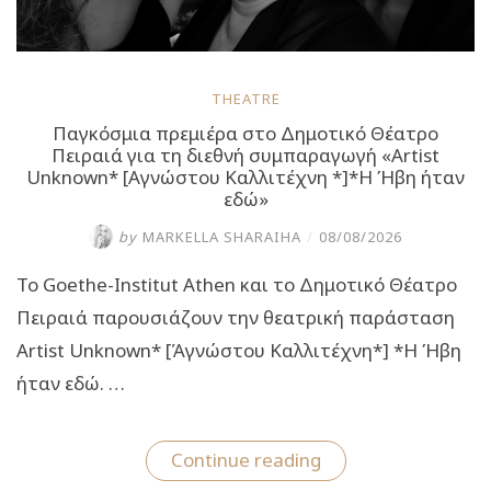
THEATRE
Παγκόσμια πρεμιέρα στο Δημοτικό Θέατρο
Πειραιά για τη διεθνή συμπαραγωγή «Artist
Unknown* [Αγνώστου Καλλιτέχνη *]*Η Ήβη ήταν
εδώ»
by
MARKELLA SHARAIHA
/
08/08/2026
Το Goethe-Institut Athen και το Δημοτικό Θέατρο
Πειραιά παρουσιάζουν την θεατρική παράσταση
Artist Unknown* [Άγνώστου Καλλιτέχνη*] *Η Ήβη
ήταν εδώ. …
“Παγκόσμια
Continue reading
πρεμιέρα