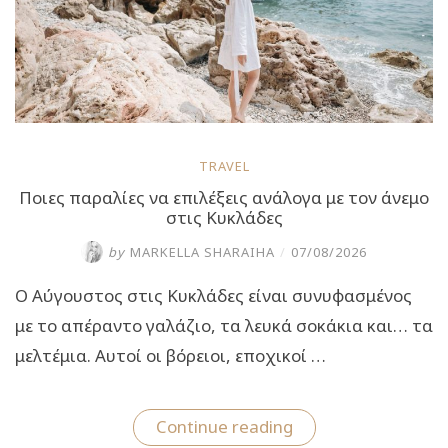
ανάπτυξη”
TRAVEL
Ποιες παραλίες να επιλέξεις ανάλογα με τον άνεμο
στις Κυκλάδες
by
MARKELLA SHARAIHA
/
07/08/2026
Ο Αύγουστος στις Κυκλάδες είναι συνυφασμένος
με το απέραντο γαλάζιο, τα λευκά σοκάκια και… τα
μελτέμια. Αυτοί οι βόρειοι, εποχικοί …
“Ποιες
Continue reading
παραλίες