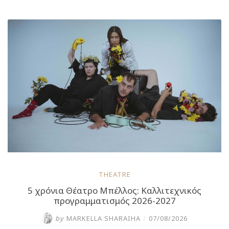
για
δύο
βραδιές
στο
Κατράκειο
Θέατρο
Νίκαιας”
THEATRE
5 χρόνια Θέατρο Μπέλλος: Καλλιτεχνικός
προγραμματισμός 2026-2027
by
MARKELLA SHARAIHA
/
07/08/2026