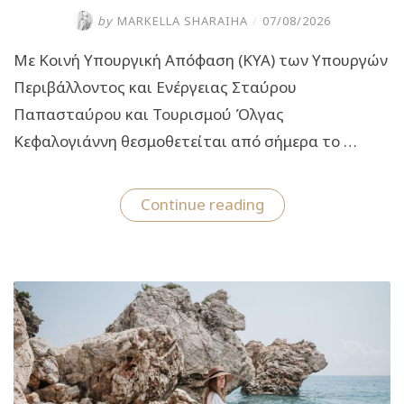
by
MARKELLA SHARAIHA
/
07/08/2026
Με Κοινή Υπουργική Απόφαση (ΚΥΑ) των Υπουργών
Περιβάλλοντος και Ενέργειας Σταύρου
Παπασταύρου και Τουρισμού Όλγας
Κεφαλογιάννη θεσμοθετείται από σήμερα το …
“Ειδικό
Continue reading
Χωροταξικό
Πλαίσιο
για
τον
Τουρισμό:
Στρατηγικό
εργαλείο
για
οργανωμένη,
ισόρροπη
και
βιώσιμη
τουριστική