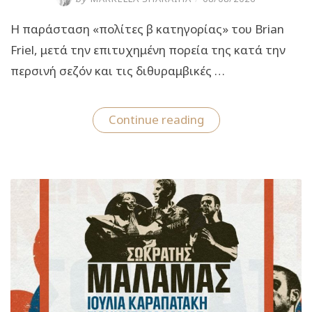
Η παράσταση «πολίτες β κατηγορίας» του Brian
Friel, μετά την επιτυχημένη πορεία της κατά την
περσινή σεζόν και τις διθυραμβικές …
“«πολίτες
Continue reading
β’
κατηγορίας»
του
Brian
Friel:
Από
5
Οκτωβρίου
στο
Θέατρο
Τζένη
Καρέζη”