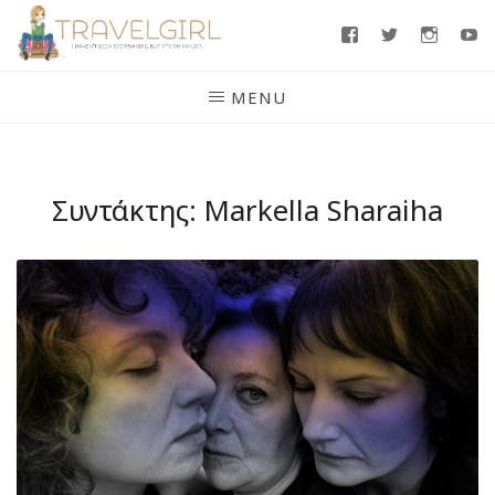
Skip
Facebook
Twitter
Insta
Y
to
content
MENU
Συντάκτης:
Markella Sharaiha