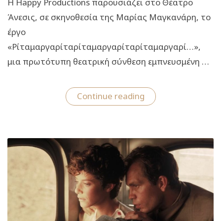
Η Happy Productions παρουσιάζει στο Θέατρο
Άνεσις, σε σκηνοθεσία της Μαρίας Μαγκανάρη, το
έργο
«Ρίταμαργαρίταρίταμαργαρίταρίταμαργαρί…»,
μια πρωτότυπη θεατρική σύνθεση εμπνευσμένη …
“«Ρίταμαργαρίταρ
Continue reading
Από
τις
26
Οκτωβρίου
στο
θέατρο
Άνεσις”