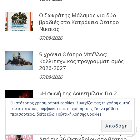
Ο Σωκράτης Μάλαμας για δύο
βραδιές στο Κατράκειο Θέατρο
Νίκαιας
07/08/2026
5 χρόνια Θέατρο Μπέλλος:
Καλλιτεχνικός προγραμματισμός
2026-2027
07/08/2026
«Η φωνή της Λουντμίλα»: Για 2
επετειακές παραστάσεις στο Θέατρο
Ο ιστότοπος χρησιμοποιεί cookies. Συνεχίζοντας τη χρήση αυτού
Καρέζη
του ιστότοπου, συμφωνείτε με τη χρήση τους. Για να μάθετε
περισσότερα, δείτε εδώ:
Πολιτική Χρήσης Cookies
07/08/2026
«Ρίταμαργαρίταρίταμαργαρίταρίταμα
Από τις 26 Οκτωβρίου στο θέατρο