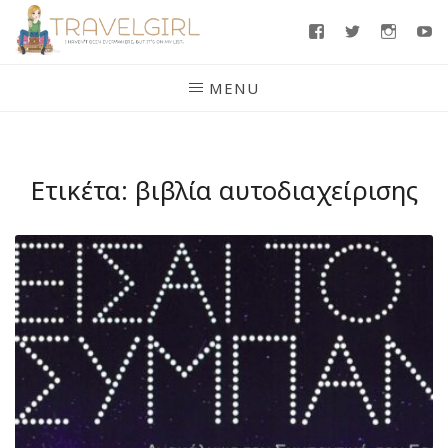
Skip
Facebook
Twitter
Insta
Y
to
content
MENU
Ετικέτα:
βιβλία αυτοδιαχείρισης