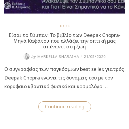
BOOK
Είσαι το Σύμπαν: Το βιβλίο των Deepak Chopra-
Μηνά Καφάτου που αλλάζει την οπτική μας
απέναντι στη ζωή
by
MARKELLA SHARAIHA
/
21/05/2020
Ο συγγραφέας των παγκόσμιων best seller, γιατρός
Deepak Chopra ενώνει τις δυνάμεις του με τον
κορυφαίο κβαντικό φυσικό και κοσμολόγο …
“Είσαι
Continue reading
το
Σύμπαν:
Το
βιβλίο