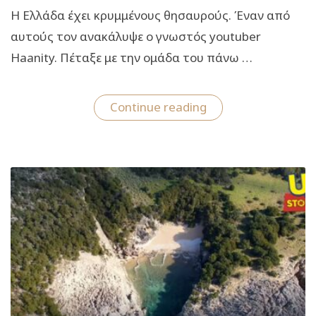
Η Ελλάδα έχει κρυμμένους θησαυρούς. Έναν από
αυτούς τον ανακάλυψε ο γνωστός youtuber
Haanity. Πέταξε με την ομάδα του πάνω …
“Η
Continue reading
Λίμνη
του
Παπά:
Η
άσ(χ)ημη
δίδυμη
παραλία
της
διάσημης
Βοϊδοκοιλιάς
με
το
παράξενο
όνομα
(video)”