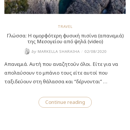
TRAVEL
Γλώσσα: Η ομορφότερη φυσική πισίνα (απανεμιά)
της Μεσογείου από ψηλά (video)
by
MARKELLA SHARAIHA
/
02/08/2020
Απανεμιά. Αυτή που αναζητούν όλοι. Είτε για να
απολαύσουν το μπάνιο τους είτε αυτοί που
ταξιδεύουν στη θάλασσα και “δέρνονται” …
“Γλώσσα:
Continue reading
Η
ομορφότερη
φυσική
πισίνα
(απανεμιά)