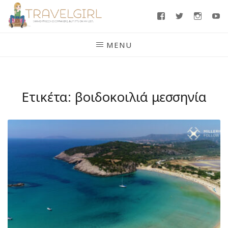
Skip
Facebook
Twitter
Insta
Y
to
content
MENU
Ετικέτα:
βοιδοκοιλιά μεσσηνία