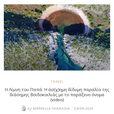
αλλιώς
η
Ομηρική
παραλία
της
Βουφράδας”
TRAVEL
Η Λίμνη του Παπά: Η άσ(χ)ημη δίδυμη παραλία της
διάσημης Βοϊδοκοιλιάς με το παράξενο όνομα
(video)
by
MARKELLA SHARAIHA
/
04/09/2020