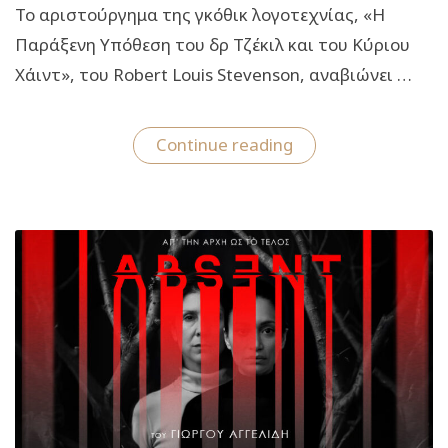
Το αριστούργημα της γκόθικ λογοτεχνίας, «Η
Παράξενη Υπόθεση του δρ Τζέκιλ και του Κύριου
Χάιντ», του Robert Louis Stevenson, αναβιώνει …
“H
Continue reading
Παράξενη
Υπόθεση
του
δρ
Τζέκιλ
και
του
Κύριου
Χάιντ:
Από
τις
2
Μαΐου
στο
θέατρο
Αργώ”