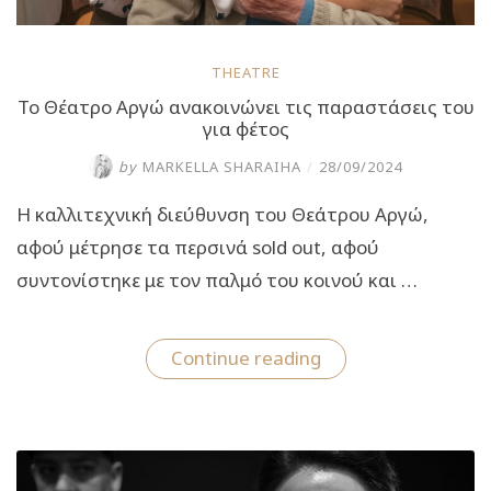
THEATRE
Το Θέατρο Αργώ ανακοινώνει τις παραστάσεις του
για φέτος
by
MARKELLA SHARAIHA
/
28/09/2024
H καλλιτεχνική διεύθυνση του Θεάτρου Αργώ,
αφού μέτρησε τα περσινά sold out, αφού
συντονίστηκε με τον παλμό του κοινού και …
“Το
Continue reading
Θέατρο
Αργώ
ανακοινώνει
τις
παραστάσεις
του
για