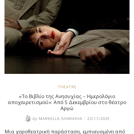
στο
θέατρο
Αργώ”
THEATRE
«Το Βιβλίο της Ανησυχίας – Ημερολόγιο
αποχαιρετισμού»: Από 5 Δεκεμβρίου στο θέατρο
Αργώ
by
MARKELLA SHARAIHA
/
22/11/2025
Mια χοροθεατρική παράσταση, εμπνευσμένη από