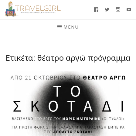
Skip
Facebook
Twitter
Insta
Y
to
content
MENU
Ετικέτα:
θέατρο αργώ πρόγραμμα