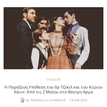
Αλεξέι
Αρμπούζωφ
στο
θέατρο
Αργώ
από
τις
3
Νοεμβρίου”
THEATRE
H Παράξενη Υπόθεση του δρ Τζέκιλ και του Κύριου
Χάιντ: Από τις 2 Μαΐου στο θέατρο Αργώ
by
MARKELLA SHARAIHA
/
13/04/2025