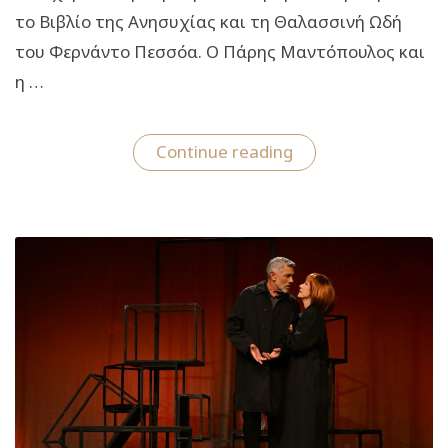
το Βιβλίο της Ανησυχίας και τη Θαλασσινή Ωδή
του Φερνάντο Πεσσόα. Ο Πάρης Μαντόπουλος και
η …
“«Το
Continue reading
Βιβλίο
της
Ανησυχίας
–
Ημερολόγιο
αποχαιρετισμού»:
Από
5
Δεκεμβρίου
στο
θέατρο
Αργώ”