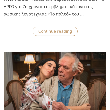
ΑΡΓΩ για 7η χρονιά το εμβληματικό έργο της
ρώσικης λογοτεχνίας «Το παλτό» του …
““Το
Continue reading
παλτό”
του
Νικολάι
Γκόγκολ:
Από
τις
2
Δεκεμβρίου
στο
θέατρο
Αργώ”