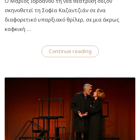
Ο Μάριος Ιορδάνου τη νέα θεατρική σεζόν
σκηνοθετεί τη Σοφία Καζαντζιάν σε ένα
διαφορετικό υπαρξιακό θρίλερ, σε μια άκρως
καφκική …
“Η
Continue reading
Κατσαρίδα
Κ:
Από
την
1η
Νοεμβρίου
στο
θέατρο
Αργώ”