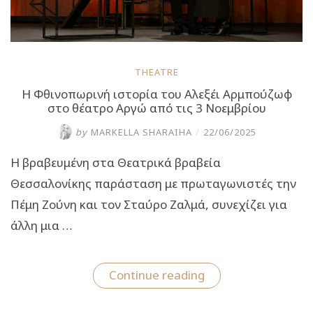
THEATRE
Η Φθινοπωρινή ιστορία του Αλεξέι Αρμπούζωφ
στο θέατρο Αργώ από τις 3 Νοεμβρίου
by
MARKELLA SHARAIHA
/
22/06/2025
Η βραβευμένη στα Θεατρικά βραβεία
Θεσσαλονίκης παράσταση με πρωταγωνιστές την
Πέμη Ζούνη και τον Σταύρο Ζαλμά, συνεχίζει για
άλλη μια …
“Η
Continue reading
Φθινοπωρινή
ιστορία
του