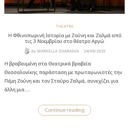
THEATRE
Η Φθινοπωρινή Ιστορία με Ζούνη και Ζαλμά από
τις 3 Νοεμβρίου στο θέατρο Αργώ
by
MARKELLA SHARAIHA
/
24/09/2025
Η βραβευμένη στα Θεατρικά βραβεία
Θεσσαλονίκης παράσταση με πρωταγωνιστές την
Πέμη Ζούνη και τον Σταύρο Ζαλμά, συνεχίζει για
άλλη μια …
“Η
Continue reading
Φθινοπωρινή
Ιστορία
με