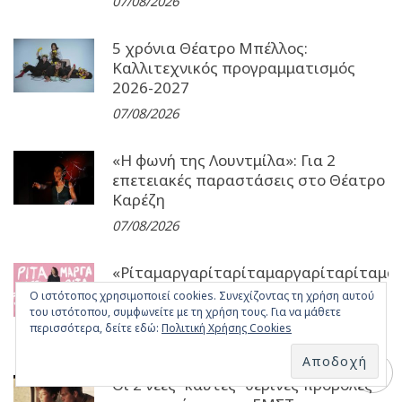
07/08/2026
5 χρόνια Θέατρο Μπέλλος:
Καλλιτεχνικός προγραμματισμός
2026-2027
07/08/2026
«Η φωνή της Λουντμίλα»: Για 2
επετειακές παραστάσεις στο Θέατρο
Καρέζη
07/08/2026
«Ρίταμαργαρίταρίταμαργαρίταρίταμα
Από τις 26 Οκτωβρίου στο θέατρο
Ο ιστότοπος χρησιμοποιεί cookies. Συνεχίζοντας τη χρήση αυτού
Άνεσις
του ιστότοπου, συμφωνείτε με τη χρήση τους. Για να μάθετε
περισσότερα, δείτε εδώ:
Πολιτική Χρήσης Cookies
07/08/2026
Οι 2 νέες “καυτές” θερινές προβολές