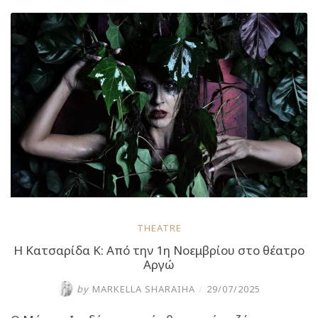
Ζούνη
και
Ζαλμά
από
τις
3
Νοεμβρίου
στο
θέατρο
Αργώ”
THEATRE
Η Κατσαρίδα Κ: Από την 1η Νοεμβρίου στο θέατρο
Αργώ
by
MARKELLA SHARAIHA
/
29/07/2025