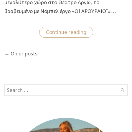
μεγαλύτερο χώρο στο Θέατρο Αργώ, το
βραβευμένο με Νόμπελ έργο «ΟΙ ΑΡΟΥΡΑΙΟΙ», …
“Οι
Continue reading
Αρουραίοι
του
Γκέρχαρτ
Πλοήγηση
Χάουπτμαν:
← Older posts
άρθρων
Από
τις
25
Οκτωβρίου
στο
Θέατρο
Αργώ”
Search
SEAR
for: