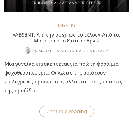
THEATRE
«ABSƎΝΤ: Απ’ την αρχή ως το τέλος»-Από τις
Μαρτίου στο Θέατρο Αργώ
by
MARKELLA SHARAIHA
/
17/02/2025
Μια γυναίκα επισκέπτεται για πρώτη φορά μια
ψυχοθεραπεύτρια. Οι λέξεις της μοιάζουν
επιλεγμένες προσεκτικά, αλλά κάτι στις παύσεις
της προδίδει …
“«ABSƎΝΤ:
Continue reading
Απ’
την
αρχή
ως