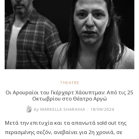
φέτος”
THEATRE
Οι Αρουραίοι του Γκέρχαρτ Χάουπτμαν: Από τις 25
Οκτωβρίου στο Θέατρο Αργώ
by
MARKELLA SHARAIHA
/
18/09/2024
Μετά την επιτυχία και τα απανωτά sold out της
περασμένης σεζόν, ανεβαίνει για 2η χρονιά, σε