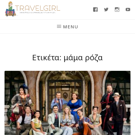
Skip
Facebook
Twitter
Insta
Y
to
content
MENU
Ετικέτα:
μάμα ρόζα