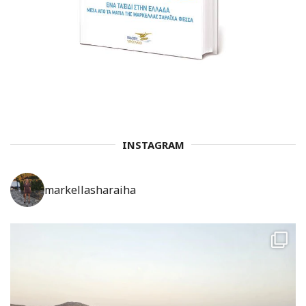
INSTAGRAM
markellasharaiha