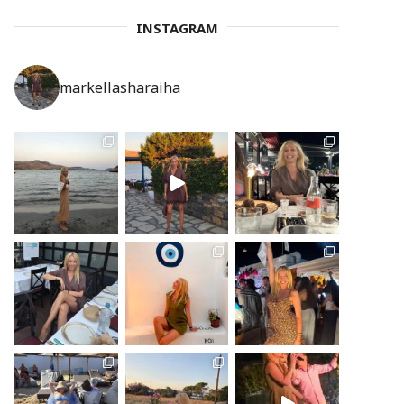
INSTAGRAM
markellasharaiha