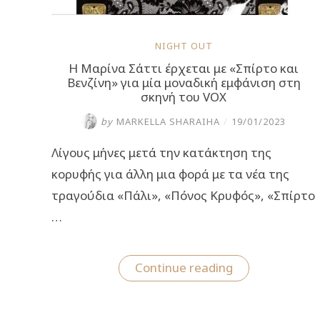
NIGHT OUT
H Μαρίνα Σάττι έρχεται με «Σπίρτο και
Βενζίνη» για μία μοναδική εμφάνιση στη
σκηνή του VOX
by
MARKELLA SHARAIHA
/
19/01/2023
Λίγους μήνες μετά την κατάκτηση της
κορυφής για άλλη μια φορά με τα νέα της
τραγούδια «Πάλι», «Πόνος Κρυφός», «Σπίρτο
…
“H
Continue reading
Μαρίνα
Σάττι
έρχεται
με