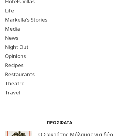
Hotels-Villas
Life
Markella's Stories
Media
News
Night Out
Opinions
Recipes
Restaurants
Theatre
Travel
ΠΡΟΣΦΑΤΑ
Ο Σωκράτης Μάλαμας για δύο