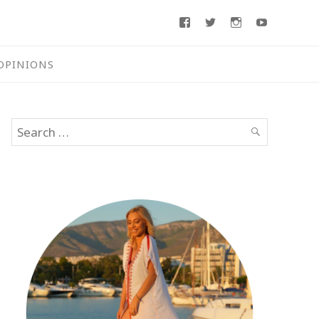
Facebook
Twitter
Instagram
Youtube
OPINIONS
Search
SEARCH
for: