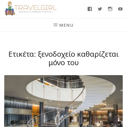
Skip
Facebook
Twitter
Insta
Y
to
content
MENU
Ετικέτα:
ξενοδοχείο καθαρίζεται
μόνο του