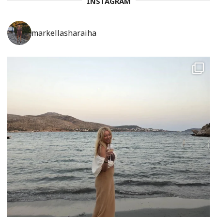
INSTAGRAM
markellasharaiha