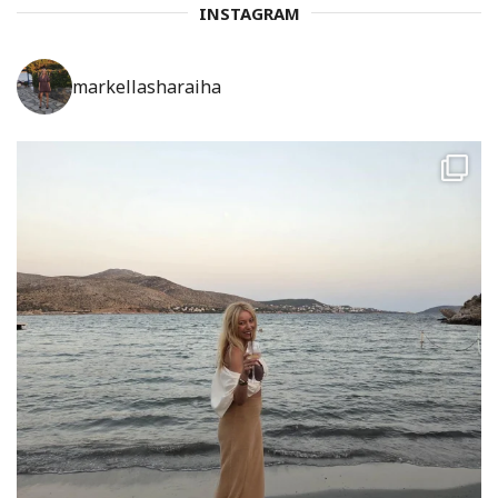
INSTAGRAM
markellasharaiha