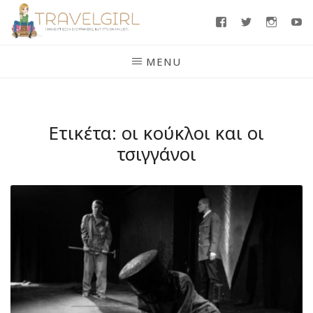
Skip
Facebook
Twitter
Insta
Y
to
content
MENU
Ετικέτα:
οι κούκλοι και οι
τσιγγάνοι