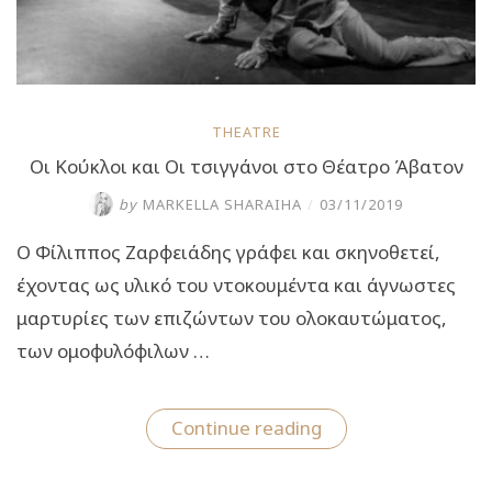
THEATRE
Οι Κούκλοι και Οι τσιγγάνοι στο Θέατρο Άβατον
by
MARKELLA SHARAIHA
/
03/11/2019
Ο Φίλιππος Ζαρφειάδης γράφει και σκηνοθετεί,
έχοντας ως υλικό του ντοκουμέντα και άγνωστες
μαρτυρίες των επιζώντων του ολοκαυτώματος,
των ομοφυλόφιλων …
“Οι
Continue reading
Κούκλοι
και
Οι