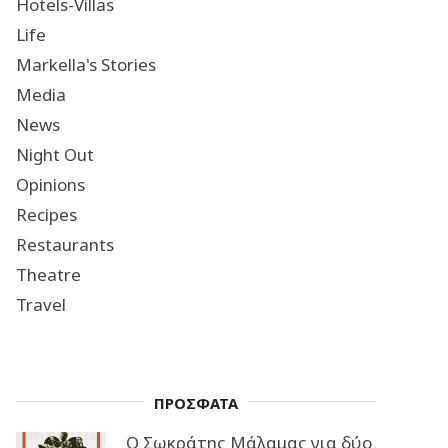
Hotels-Villas
Life
Markella's Stories
Media
News
Night Out
Opinions
Recipes
Restaurants
Theatre
Travel
ΠΡΟΣΦΑΤΑ
Ο Σωκράτης Μάλαμας για δύο