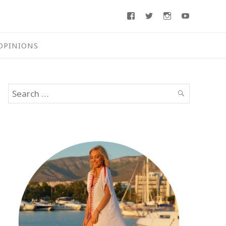
Facebook
Twitter
Instagram
Youtube
OPINIONS
Search
SEARCH
for: