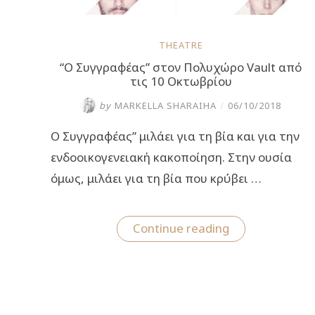
THEATRE
“Ο Συγγραφέας” στον Πολυχώρο Vault από
τις 10 Οκτωβρίου
by
MARKELLA SHARAIHA
/
06/10/2018
Ο Συγγραφέας” μιλάει για τη βία και για την
ενδοοικογενειακή κακοποίηση. Στην ουσία
όμως, μιλάει για τη βία που κρύβει …
““Ο
Continue reading
Συγγραφέας”
στον
Πολυχώρο
Vault
από
τις
10