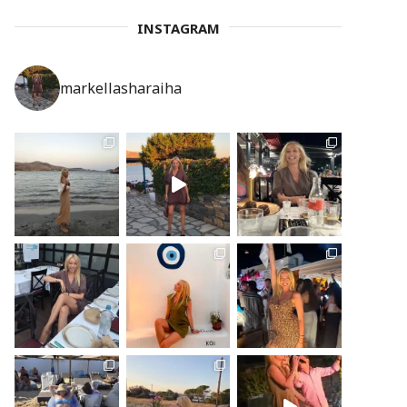
INSTAGRAM
markellasharaiha