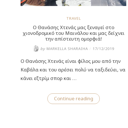
TRAVEL
Ο Θανάσης Χτενάς μας ξεναγεί στο
χιονοδρομικό του Μαινάλου και μας δείχνει
την απίστευτη ομορφιά!
by
MARKELLA SHARAIHA
/
17/12/2019
Ο Θανάσης Χτενάς είναι φίλος μου από την
Καβάλα και του αρέσει πολύ να ταξιδεύει, να
κάνει εξτρίμ σπορ και …
“Ο
Continue reading
Θανάσης
Χτενάς
μας
ξεναγεί
στο
χιονοδρομικό