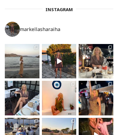
INSTAGRAM
markellasharaiha