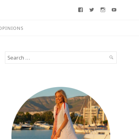
Facebook
Twitter
Instagram
Youtube
OPINIONS
Search
SEARCH
for: