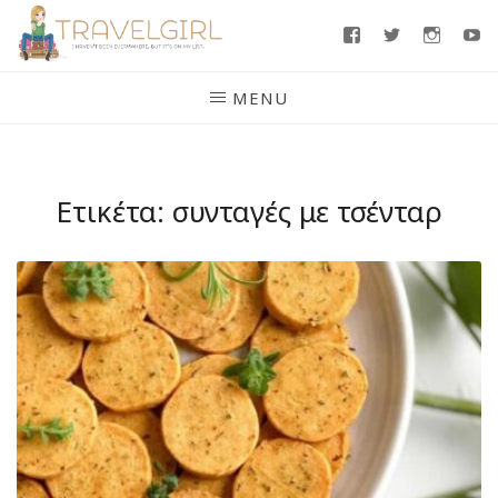
Skip
Facebook
Twitter
Insta
Y
to
content
MENU
Ετικέτα:
συνταγές με τσένταρ