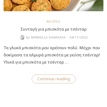
RECIPES
Συνταγή για μπισκότα με τσένταρ
by
MARKELLA SHARAIHA
/
04/11/2022
Τα γλυκά μπισκότα μου αρέσουν πολύ. Μέχρι που
δοκίμασα τα αλμυρά μπισκότα με γεύση τσένταρ!
Υλικά για μπισκότα με τσένταρ …
“Συνταγή
Continue reading
για
μπισκότα
με
τσένταρ”