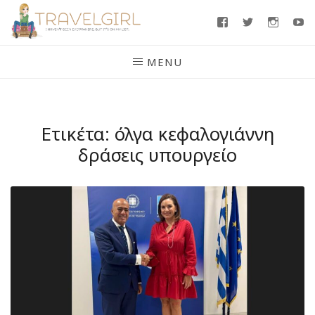
Skip
Facebook
Twitter
Insta
Y
to
content
MENU
Ετικέτα:
όλγα κεφαλογιάννη
δράσεις υπουργείο