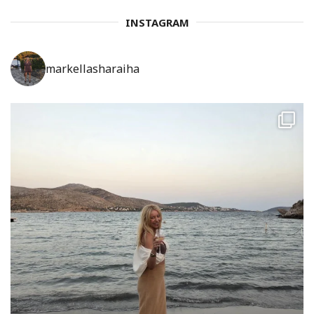
INSTAGRAM
markellasharaiha