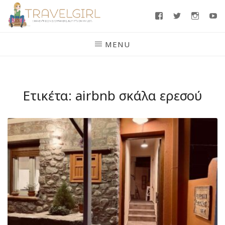
Skip
Facebook
Twitter
Insta
Y
to
content
MENU
Ετικέτα:
airbnb σκάλα ερεσού