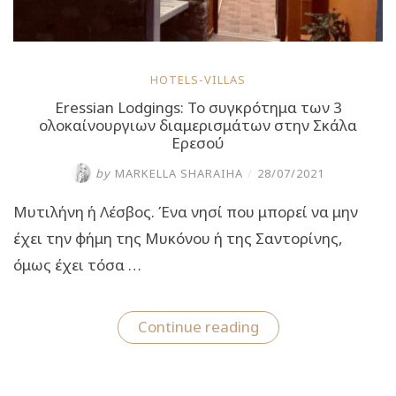
HOTELS-VILLAS
Eressian Lodgings: Το συγκρότημα των 3
ολοκαίνουργιων διαμερισμάτων στην Σκάλα
Ερεσού
by
MARKELLA SHARAIHA
/
28/07/2021
Μυτιλήνη ή Λέσβος. Ένα νησί που μπορεί να μην
έχει την φήμη της Μυκόνου ή της Σαντορίνης,
όμως έχει τόσα …
“Eressian
Continue reading
Lodgings:
Το
συγκρότημα
των