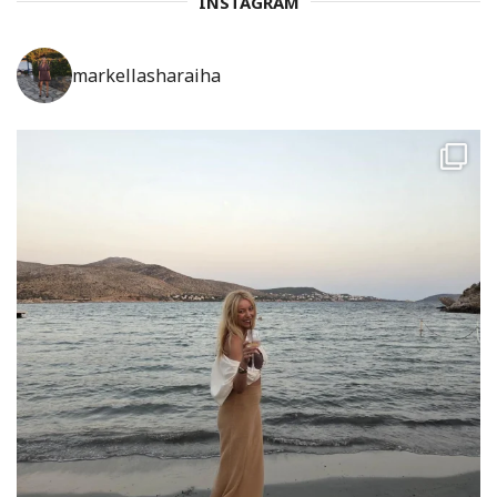
INSTAGRAM
markellasharaiha