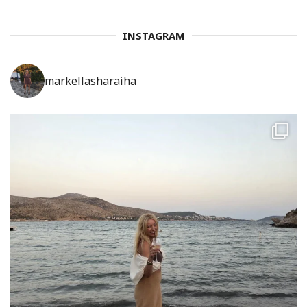
INSTAGRAM
markellasharaiha