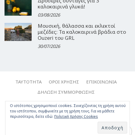
Δροσερές συνταγές για 3
καλοκαιρινά γλυκά!
03/08/2026
Μουσική, θάλασσα και εκλεκτοί
μεζέδες: Τα καλοκαιρινά βράδια στο
Ouzeri του GRL
30/07/2026
ΤΑΥΤΌΤΗΤΑ
ΌΡΟΙ ΧΡΉΣΗΣ
ΕΠΙΚΟΙΝΩΝΊΑ
ΔΉΛΩΣΗ ΣΥΜΜΌΡΦΩΣΗΣ
Copyright © 2017-2026, Travelgirl.gr | All rights reserved.
Ο ιστότοπος χρησιμοποιεί cookies. Συνεχίζοντας τη χρήση αυτού
του ιστότοπου, συμφωνείτε με τη χρήση τους. Για να μάθετε
Crafted by
Apptime
.
περισσότερα, δείτε εδώ:
Πολιτική Χρήσης Cookies
Facebook
Twitter
Instagram
Youtube