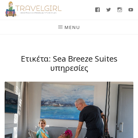
Skip
Facebook
Twitter
Insta
Y
to
content
MENU
Ετικέτα:
Sea Breeze Suites
υπηρεσίες