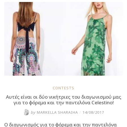
από
την
συλλογή
της
Αθηνάς
Οικονομάκου
θα
γίνουν
δικά
σας!”
CONTESTS
Αυτές είναι οι δύο νικήτριες του διαγωνισμού μας
για το φόρεμα και την παντελόνα Celestino!
by
MARKELLA SHARAIHA
/
14/08/2017
Ο διαγωνισμός για το φόρεμα και την παντελόνα