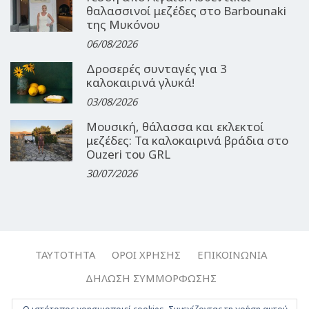
θαλασσινοί μεζέδες στο Barbounaki
της Μυκόνου
06/08/2026
Δροσερές συνταγές για 3
καλοκαιρινά γλυκά!
03/08/2026
Μουσική, θάλασσα και εκλεκτοί
μεζέδες: Τα καλοκαιρινά βράδια στο
Ouzeri του GRL
30/07/2026
ΤΑΥΤΌΤΗΤΑ
ΌΡΟΙ ΧΡΉΣΗΣ
ΕΠΙΚΟΙΝΩΝΊΑ
ΔΉΛΩΣΗ ΣΥΜΜΌΡΦΩΣΗΣ
Copyright © 2017-2026, Travelgirl.gr | All rights reserved.