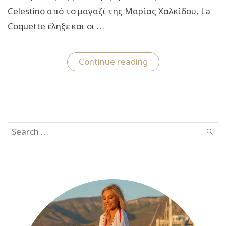
Celestino από το μαγαζί της Μαρίας Χαλκίδου, La
Coquette έληξε και οι …
“Αυτές
Continue reading
είναι
οι
δύο
νικήτριες
του
διαγωνισμού
μας
Search
για
το
SEAR
for:
φόρεμα
και
την
παντελόνα
Celestino!”