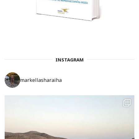
INSTAGRAM
markellasharaiha