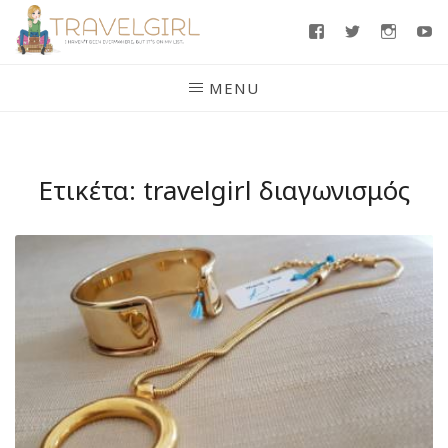
Skip
Facebook
Twitter
Insta
Y
to
content
MENU
Ετικέτα:
travelgirl διαγωνισμός