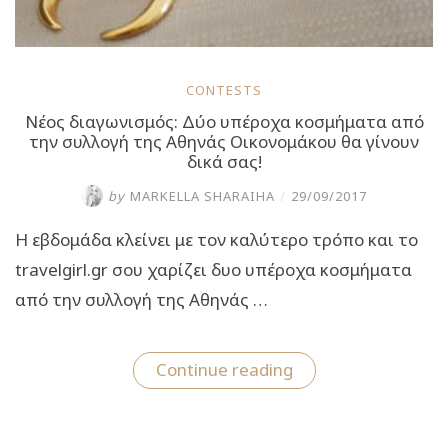
CONTESTS
Νέος διαγωνισμός: Δύο υπέροχα κοσμήματα από
την συλλογή της Αθηνάς Οικονομάκου θα γίνουν
δικά σας!
by
MARKELLA SHARAIHA
/
29/09/2017
Η εβδομάδα κλείνει με τον καλύτερο τρόπο και το
travelgirl.gr σου χαρίζει δυο υπέροχα κοσμήματα
από την συλλογή της Αθηνάς …
“Νέος
Continue reading
διαγωνισμός:
Δύο
υπέροχα
κοσμήματα