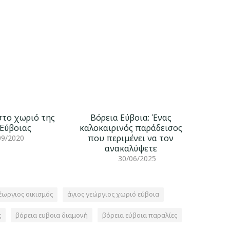
 στο χωριό της
Βόρεια Εύβοια: Ένας
 Εύβοιας
καλοκαιρινός παράδεισος
που περιμένει να τον
09/2020
ανακαλύψετε
30/06/2025
έωργιος οικισμός
άγιος γεώργιος χωριό εύβοια
ς
βόρεια ευβοια διαμονή
βόρεια εύβοια παραλίες