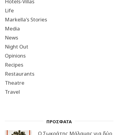
Hotels-Villas
Life
Markella's Stories
Media
News
Night Out
Opinions
Recipes
Restaurants
Theatre
Travel
ΠΡΟΣΦΑΤΑ
Ο Σωκράτης Μάλαμας για δύο