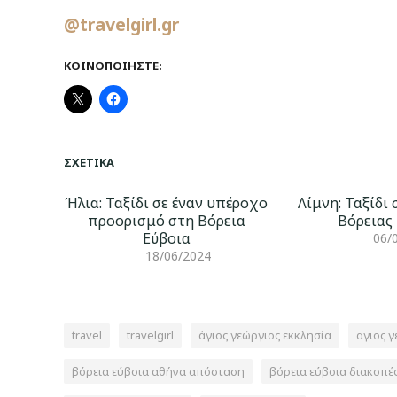
@travelgirl.gr
ΚΟΙΝΟΠΟΙΉΣΤΕ:
ΣΧΕΤΙΚΆ
Ήλια: Ταξίδι σε έναν υπέροχο
Λίμνη: Ταξίδι
προορισμό στη Βόρεια
Βόρειας
Εύβοια
06/
18/06/2024
travel
travelgirl
άγιος γεώργιος εκκλησία
αγιος γ
βόρεια εύβοια αθήνα απόσταση
βόρεια εύβοια διακοπέ