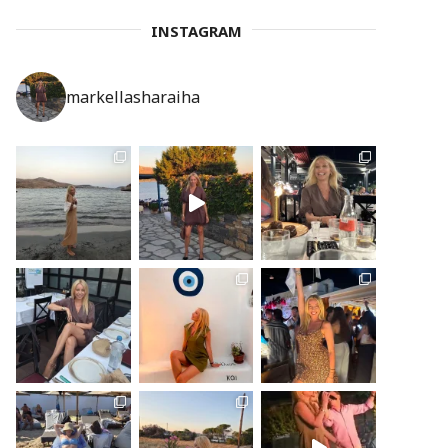
INSTAGRAM
markellasharaiha