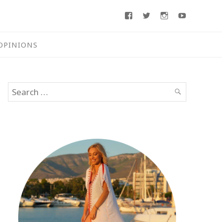
Facebook
Twitter
Instagram
Youtube
OPINIONS
Search
SEARCH
for: