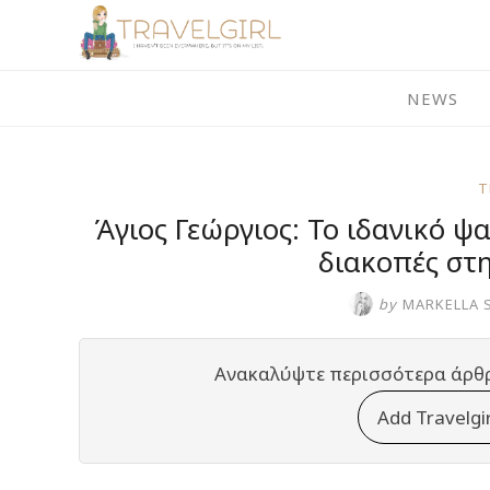
Skip
to
content
NEWS
T
Άγιος Γεώργιος: Το ιδανικό ψ
διακοπές στ
by
MARKELLA 
Ανακαλύψτε περισσότερα άρθ
Add Travelgi