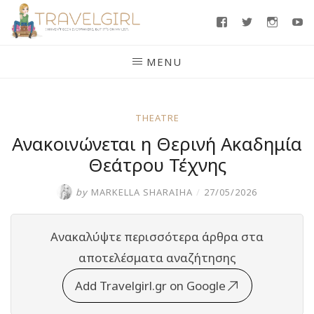
Skip
Facebook
Twitter
Insta
Y
to
content
MENU
THEATRE
Ανακοινώνεται η Θερινή Ακαδημία
Θεάτρου Τέχνης
by
MARKELLA SHARAIHA
/
27/05/2026
Ανακαλύψτε περισσότερα άρθρα στα
αποτελέσματα αναζήτησης
Add Travelgirl.gr on Google