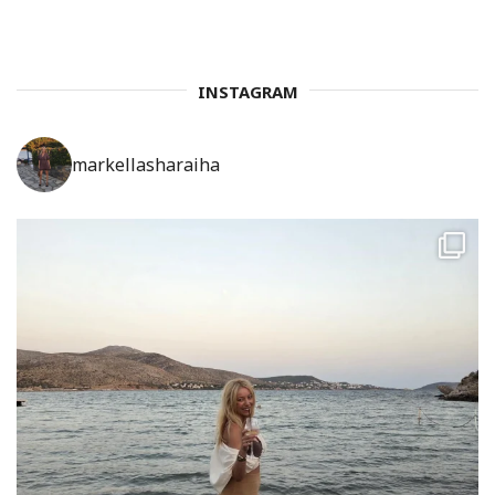
INSTAGRAM
markellasharaiha