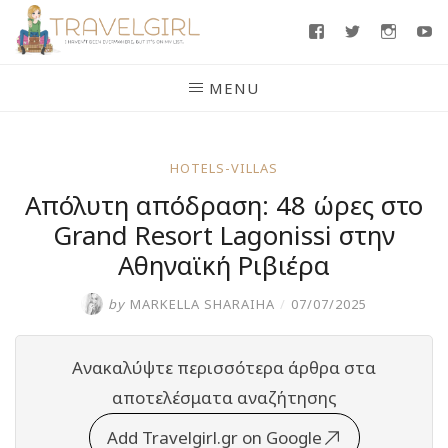
Skip
Facebook
Twitter
Insta
Y
to
content
MENU
HOTELS-VILLAS
Απόλυτη απόδραση: 48 ώρες στο
Grand Resort Lagonissi στην
Αθηναϊκή Ριβιέρα
by
MARKELLA SHARAIHA
/
07/07/2025
Ανακαλύψτε περισσότερα άρθρα στα
αποτελέσματα αναζήτησης
Add Travelgirl.gr on Google