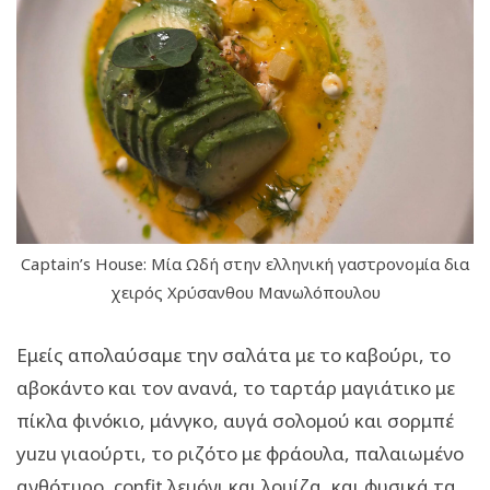
Captain’s House: Μία Ωδή στην ελληνική γαστρονομία δια
χειρός Χρύσανθου Μανωλόπουλου
Εμείς απολαύσαμε την σαλάτα με το καβούρι, το
αβοκάντο και τον ανανά, το ταρτάρ μαγιάτικο με
πίκλα φινόκιο, μάνγκο, αυγά σολομού και σορμπέ
yuzu γιαούρτι, το ριζότο με φράουλα, παλαιωμένο
ανθότυρο, confit λεμόνι και λουίζα, και φυσικά τα