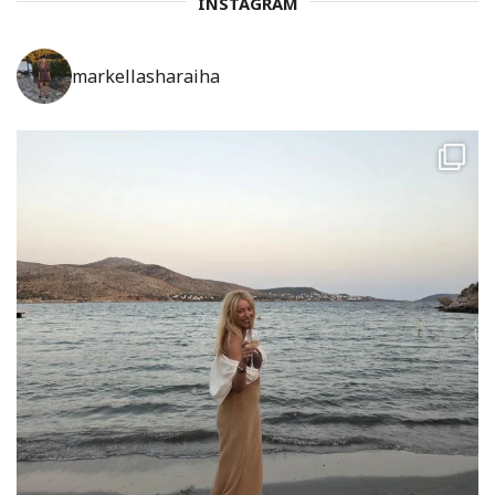
INSTAGRAM
markellasharaiha