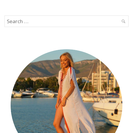
Search
SEAR
for: