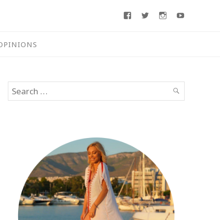
Facebook
Twitter
Instagram
Youtube
OPINIONS
Search
SEARCH
for: