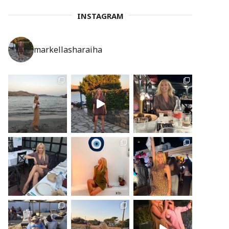
INSTAGRAM
markellasharaiha