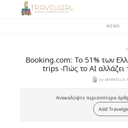
Skip
to
content
NEWS
Booking.com: Το 51% των Ελλ
trips -Πώς το AI αλλάζει
by
MARKELLA 
Ανακαλύψτε περισσότερα άρθ
Add Travelgi