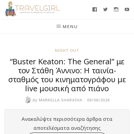
Skip
Facebook
Twitter
Insta
Y
to
content
MENU
NIGHT OUT
“Buster Keaton: The General” με
τον Στάθη Άννινο: Η ταινία-
σταθμός του κινηματογράφου µε
live μουσική από πιάνο
by
MARKELLA SHARAIHA
/
06/06/2026
Ανακαλύψτε περισσότερα άρθρα στα
αποτελέσματα αναζήτησης