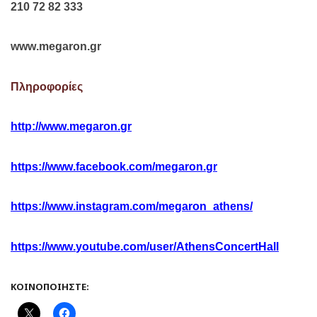
210 72 82 333
www
.
megaron
.
gr
Πληροφορίες
http
://
www
.
megaron
.
gr
https
://
www
.
facebook
.
com
/
megaron
.
gr
https
://
www
.
instagram
.
com
/
megaron
_
athens
/
https
://
www
.
youtube
.
com
/
user
/
AthensConcertHall
ΚΟΙΝΟΠΟΙΉΣΤΕ: