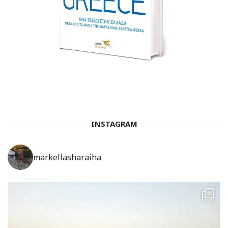
INSTAGRAM
markellasharaiha