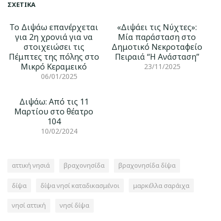
ΣΧΕΤΙΚΆ
Το Διψάω επανέρχεται
«Διψάει τις Νύχτες»:
για 2η χρονιά για να
Μία παράσταση στο
στοιχειώσει τις
Δημοτικό Νεκροταφείο
Πέμπτες της πόλης στο
Πειραιά “Η Ανάσταση”
Μικρό Κεραμεικό
23/11/2025
06/01/2025
Διψάω: Από τις 11
Μαρτίου στο θέατρο
104
10/02/2024
αττική νησιά
βραχονησίδα
βραχονησίδα δίψα
δίψα
δίψα νησί καταδικασμένοι
μαρκέλλα σαράιχα
νησί αττική
νησί δίψα