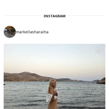
INSTAGRAM
markellasharaiha