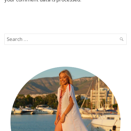
Search
SEAR
for: