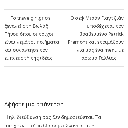
Πλοήγηση
← Το travelgirl.gr σε
Ο σεφ Μιράν Γιαγτζιάν
άρθρων
ξεναγεί στη Βωλάξ
υποδέχεται τον
Τήνου όπου οι τοίχοι
βραβευμένο Patrick
είναι γεμάτοι ποιήματα
Fremont και ετοιμάζουν
και συνάντησε τον
για μας ένα menu με
εμπνευστή της ιδέας!
άρωμα Γαλλίας! →
Αφήστε μια απάντηση
Η ηλ. διεύθυνση σας δεν δημοσιεύεται.
Τα
υποχρεωτικά πεδία σημειώνονται με
*