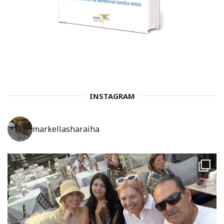
INSTAGRAM
markellasharaiha