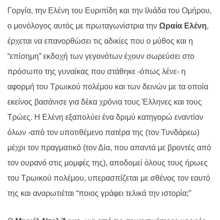
Γοργία, την Ελένη του Ευριπίδη και την Ιλιάδα του Ομήρου,
ο μονόλογος αυτός με πρωταγωνίστρια την
Ωραία Ελένη
,
έρχεται να επανορθώσει τις αδικίες που ο μύθος και η
“επίσημη” εκδοχή των γεγονότων έχουν σωρεύσει στο
πρόσωπο της γυναίκας που στάθηκε -όπως λένε- η
αφορμή του Τρωικού πολέμου και των δεινών με τα οποία
εκείνος βασάνισε για δέκα χρόνια τους Έλληνες και τους
Τρώες. Η Ελένη εξαπολύει ένα δριμύ κατηγορώ εναντίον
όλων -από τον υποτιθέμενο πατέρα της (τον Τυνδάρεω)
μέχρι τον πραγματικό (τον Δία, που απαντά με βροντές από
τον ουρανό στις μομφές της), αποδομεί όλους τους ήρωες
του Τρωικού πολέμου, υπερασπίζεται με σθένος τον εαυτό
της και αναρωτιέται “ποιος γράφει τελικά την ιστορία;”