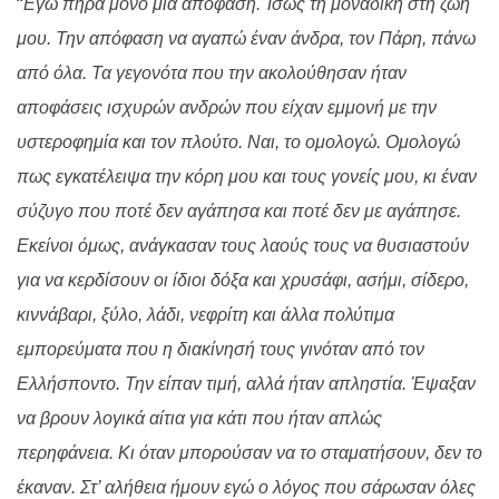
“
Εγώ πήρα μόνο μια απόφαση. Ίσως τη μοναδική στη ζωή
μου. Την απόφαση να αγαπώ έναν άνδρα, τον Πάρη, πάνω
από όλα. Τα γεγονότα που την ακολούθησαν ήταν
αποφάσεις ισχυρών ανδρών που είχαν εμμονή με την
υστεροφημία και τον πλούτο. Ναι, το ομολογώ. Ομολογώ
πως εγκατέλειψα την κόρη μου και τους γονείς μου, κι έναν
σύζυγο που ποτέ δεν αγάπησα και ποτέ δεν με αγάπησε.
Εκείνοι όμως, ανάγκασαν τους λαούς τους να θυσιαστούν
για να κερδίσουν οι ίδιοι δόξα και χρυσάφι, ασήμι, σίδερο,
κιννάβαρι, ξύλο, λάδι, νεφρίτη και άλλα πολύτιμα
εμπορεύματα που η διακίνησή τους γινόταν από τον
Ελλήσποντο. Την είπαν τιμή, αλλά ήταν απληστία. Έψαξαν
να βρουν λογικά αίτια για κάτι που ήταν απλώς
περηφάνεια. Κι όταν μπορούσαν να το σταματήσουν, δεν το
έκαναν. Στ’ αλήθεια ήμουν εγώ ο λόγος που σάρωσαν όλες