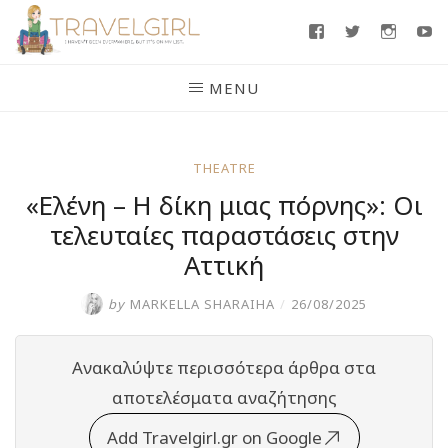
Skip
Facebook
Twitter
Insta
Y
to
content
MENU
THEATRE
«Ελένη – Η δίκη μιας πόρνης»: Οι
τελευταίες παραστάσεις στην
Αττική
by
MARKELLA SHARAIHA
/
26/08/2025
Ανακαλύψτε περισσότερα άρθρα στα
αποτελέσματα αναζήτησης
Add Travelgirl.gr on Google