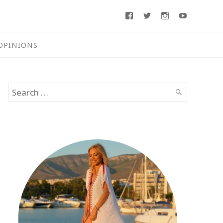
Facebook
Twitter
Instagram
Youtube
OPINIONS
Search
SEARCH
for: