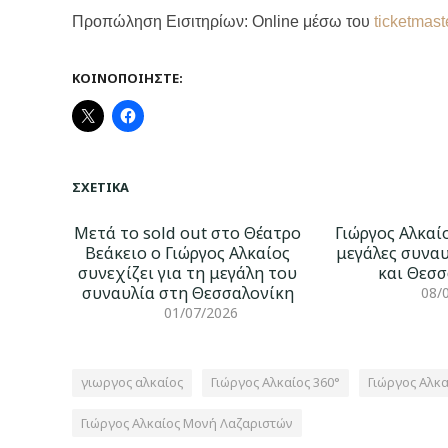
Προπώληση Εισιτηρίων: Online μέσω του
ticketmast
ΚΟΙΝΟΠΟΙΉΣΤΕ:
ΣΧΕΤΙΚΆ
Μετά το sold out στο Θέατρο
Γιώργος Αλκαίο
Βεάκειο o Γιώργος Αλκαίος
μεγάλες συναυ
συνεχίζει για τη μεγάλη του
και Θεσσ
συναυλία στη Θεσσαλονίκη
08/
01/07/2026
γιωργος αλκαίος
Γιώργος Αλκαίος 360°
Γιώργος Αλκ
Γιώργος Αλκαίος Μονή Λαζαριστών