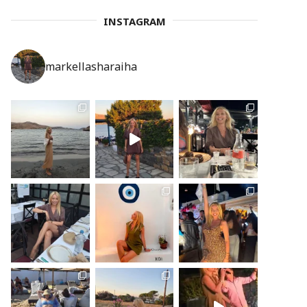
INSTAGRAM
markellasharaiha