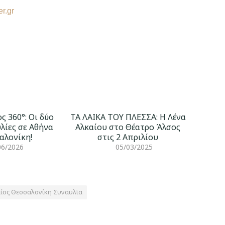
er.gr
ς 360°: Οι δύο
ΤΑ ΛΑΙΚΑ ΤΟΥ ΠΛΕΣΣΑ: Η Λένα
λίες σε Αθήνα
Αλκαίου στο Θέατρο Άλσος
αλονίκη!
στις 2 Απριλίου
06/2026
05/03/2025
αίος Θεσσαλονίκη Συναυλϊα