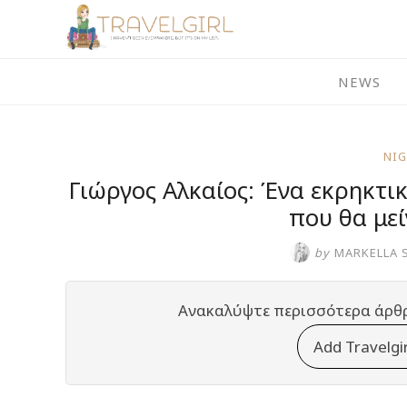
Skip
to
content
NEWS
NI
Γιώργος Αλκαίος: Ένα εκρηκτι
που θα μεί
by
MARKELLA 
Ανακαλύψτε περισσότερα άρθ
Add Travelgi