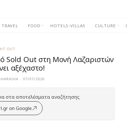
TRAVEL
FOOD
HOTELS-VILLAS
CULTURE
GHT OUT
κό Sold Out στη Μονή Λαζαριστών
νει αξέχαστο!
SHARAIHA
/
07/07/2026
ρα στα αποτελέσματα αναζήτησης
rl.gr on Google