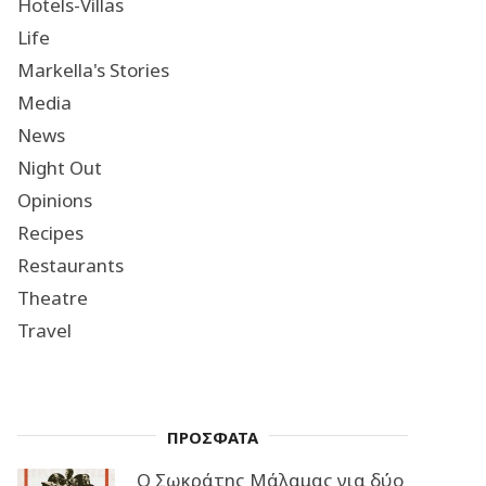
Hotels-Villas
Life
Markella's Stories
Media
News
Night Out
Opinions
Recipes
Restaurants
Theatre
Travel
ΠΡΟΣΦΑΤΑ
Ο Σωκράτης Μάλαμας για δύο