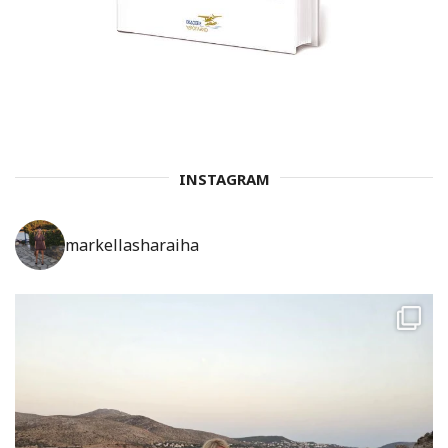
INSTAGRAM
markellasharaiha