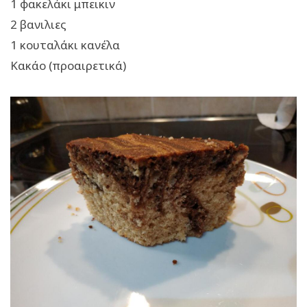
1 φακελάκι μπεικιν
2 βανιλιες
1 κουταλάκι κανέλα
Κακάο (προαιρετικά)