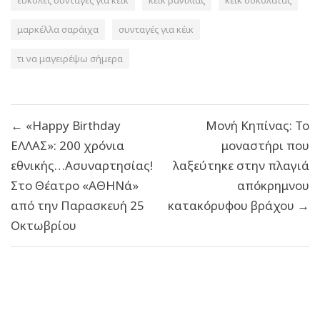
εύκολες συνταγές για κέικ
κέικ βανιλιας
κέικ σοκολάτας
μαρκέλλα σαράιχα
συνταγές για κέικ
τι να μαγειρέψω σήμερα
Πλοήγηση
← «Happy Birthday
Μονή Κηπίνας: Το
άρθρων
ΕΛΛΑΣ»: 200 χρόνια
μοναστήρι που
εθνικής…Ασυναρτησίας!
λαξεύτηκε στην πλαγιά
Στο Θέατρο «ΑΘΗΝά»
απόκρημνου
από την Παρασκευή 25
κατακόρυφου βράχου →
Οκτωβρίου