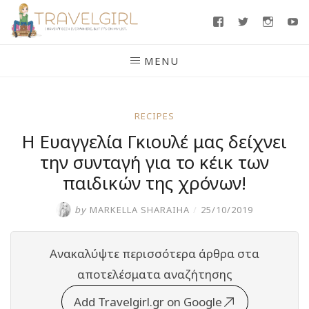
Skip
Facebook
Twitter
Insta
Y
to
content
MENU
RECIPES
H Eυαγγελία Γκιουλέ μας δείχνει
την συνταγή για το κέικ των
παιδικών της χρόνων!
by
MARKELLA SHARAIHA
/
25/10/2019
Ανακαλύψτε περισσότερα άρθρα στα
αποτελέσματα αναζήτησης
Add Travelgirl.gr on Google