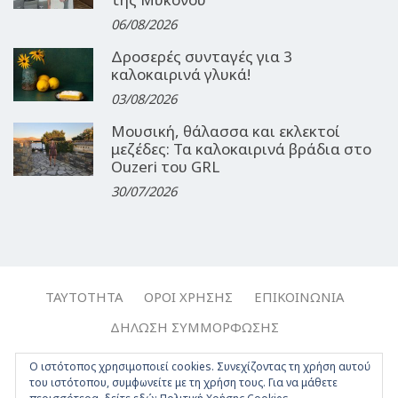
06/08/2026
Δροσερές συνταγές για 3
καλοκαιρινά γλυκά!
03/08/2026
Μουσική, θάλασσα και εκλεκτοί
μεζέδες: Τα καλοκαιρινά βράδια στο
Ouzeri του GRL
30/07/2026
ΤΑΥΤΌΤΗΤΑ
ΌΡΟΙ ΧΡΉΣΗΣ
ΕΠΙΚΟΙΝΩΝΊΑ
ΔΉΛΩΣΗ ΣΥΜΜΌΡΦΩΣΗΣ
Copyright © 2017-2026, Travelgirl.gr | All rights reserved.
Ο ιστότοπος χρησιμοποιεί cookies. Συνεχίζοντας τη χρήση αυτού
του ιστότοπου, συμφωνείτε με τη χρήση τους. Για να μάθετε
Crafted by
Apptime
.