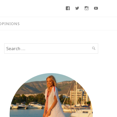
Facebook
Twitter
Instagram
Youtube
OPINIONS
Search
SEARCH
for: