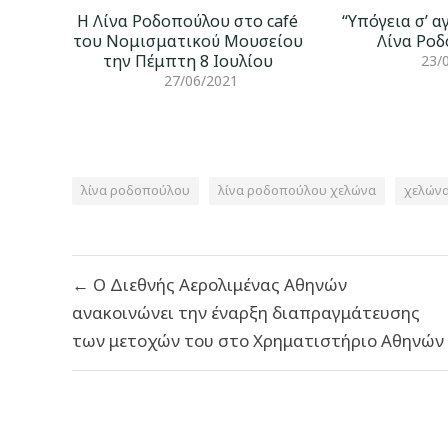
Η Λίνα Ροδοπούλου στο café
“Υπόγεια σ’ 
του Νομισματικού Μουσείου
Λίνα Ρο
την Πέμπτη 8 Ιουλίου
23/
27/06/2021
λίνα ροδοπούλου
λίνα ροδοπούλου χελώνα
χελών
Πλοήγηση
← O Διεθνής Αερολιμένας Αθηνών
άρθρων
ανακοινώνει την έναρξη διαπραγμάτευσης
των μετοχών του στο Χρηματιστήριο Αθηνών