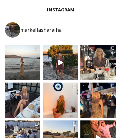
INSTAGRAM
markellasharaiha