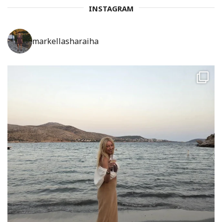
INSTAGRAM
markellasharaiha