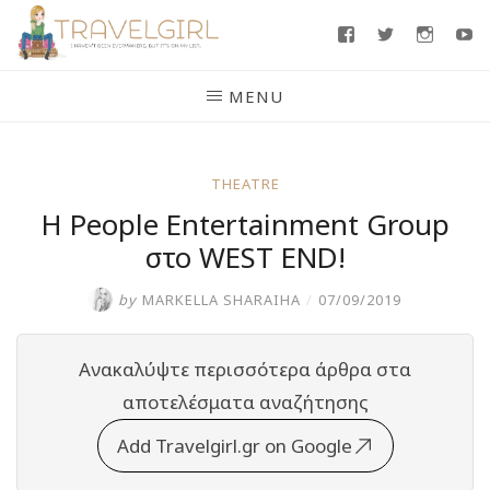
Skip
Facebook
Twitter
Insta
Y
to
content
MENU
THEATRE
Η People Entertainment Group
στο WEST END!
by
MARKELLA SHARAIHA
/
07/09/2019
Ανακαλύψτε περισσότερα άρθρα στα
αποτελέσματα αναζήτησης
Add Travelgirl.gr on Google