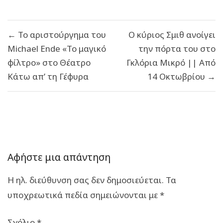
Πλοήγηση
← Το αριστούργημα του
Ο κύριος Σμιθ ανοίγει
άρθρων
Michael Ende «Το μαγικό
την πόρτα του στο
φίλτρο» στο Θέατρο
Γκλόρια Μικρό || Aπό
Κάτω απ’ τη Γέφυρα
14 Οκτωβρίου →
Αφήστε μια απάντηση
Η ηλ. διεύθυνση σας δεν δημοσιεύεται.
Τα
υποχρεωτικά πεδία σημειώνονται με
*
Σχόλιο
*