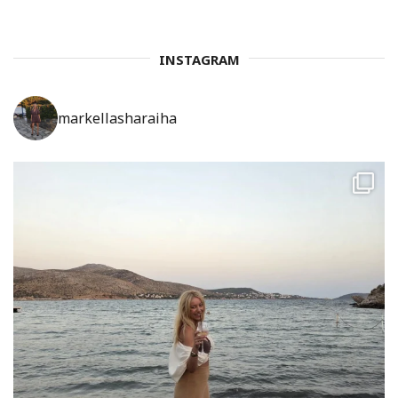
INSTAGRAM
markellasharaiha