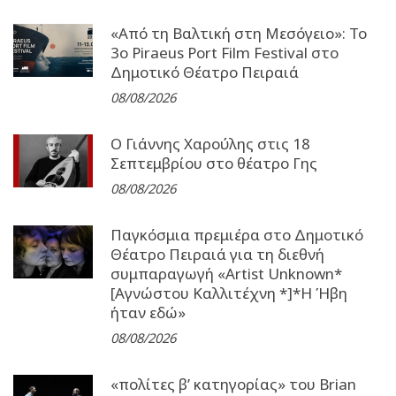
«Από τη Βαλτική στη Μεσόγειο»: Το
3o Piraeus Port Film Festival στο
Δημοτικό Θέατρο Πειραιά
08/08/2026
Ο Γιάννης Χαρούλης στις 18
Σεπτεμβρίου στο θέατρο Γης
08/08/2026
Παγκόσμια πρεμιέρα στο Δημοτικό
Θέατρο Πειραιά για τη διεθνή
συμπαραγωγή «Artist Unknown*
[Αγνώστου Καλλιτέχνη *]*Η Ήβη
ήταν εδώ»
08/08/2026
«πολίτες β’ κατηγορίας» του Brian