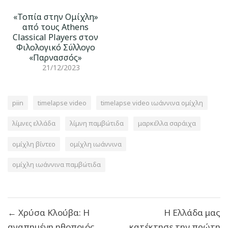
«Τοπία στην Ομίχλη»
από τους Athens
Classical Players στον
Φιλολογικό Σύλλογο
«Παρνασσός»
21/12/2023
piin
timelapse video
timelapse video ιωάννινα ομίχλη
λίμνες ελλάδα
λίμνη παμβώτιδα
μαρκέλλα σαράιχα
ομίχλη βίντεο
ομίχλη ιωάννινα
ομίχλη ιωάννινα παμβώτιδα
Πλοήγηση
← Χρύσα Κλούβα: Η
Η Ελλάδα μας
άρθρων
αγαπημένη ηθοποιός
κατέκτησε την πρώτη