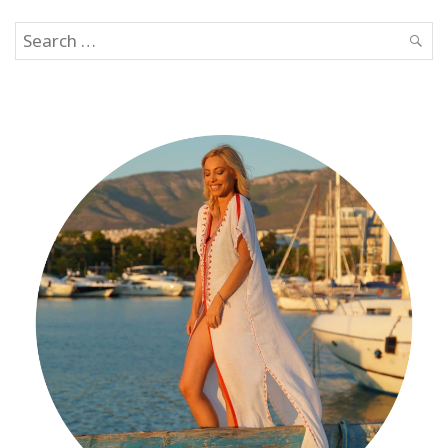
Search
SEAR
for: