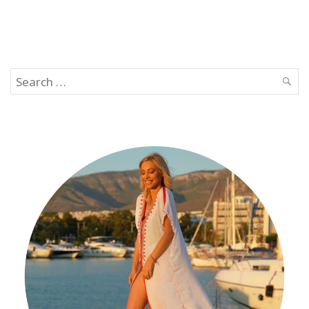
Search
SEAR
for: