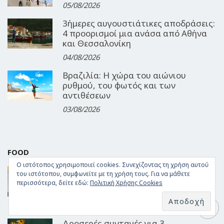
05/08/2026
3ήμερες αυγουστιάτικες αποδράσεις:
4 προορισμοί μια ανάσα από Αθήνα
και Θεσσαλονίκη
04/08/2026
Βραζιλία: Η χώρα του αιώνιου
ρυθμού, του φωτός και των
αντιθέσεων
03/08/2026
FOOD
Ο ιστότοπος χρησιμοποιεί cookies. Συνεχίζοντας τη χρήση αυτού
Γεύση από Αιγαίο: Αυθεντικοί
του ιστότοπου, συμφωνείτε με τη χρήση τους. Για να μάθετε
θαλασσινοί μεζέδες στο Barbounaki
περισσότερα, δείτε εδώ:
Πολιτική Χρήσης Cookies
της Μυκόνου
06/08/2026
Δροσερές συνταγές για 3