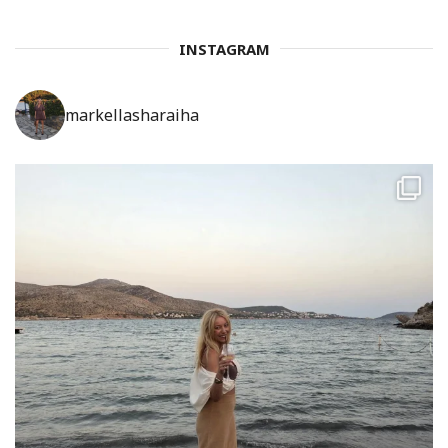
INSTAGRAM
markellasharaiha