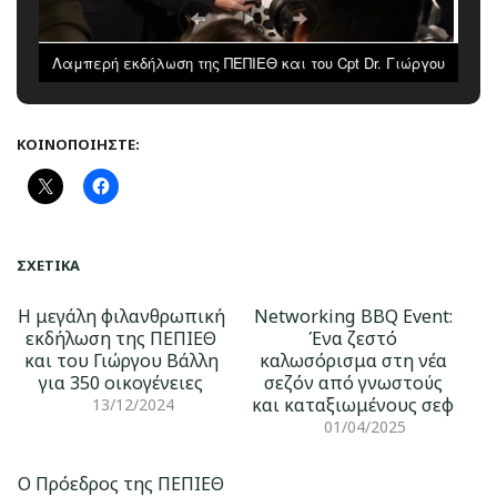
Λαμπερή εκδήλωση της ΠΕΠΙΕΘ και του Cpt Dr. Γιώργου
Βάλλη: Οι τιμητικές πλακέτες στους αφανείς ήρωες της
καθημερινότητας
ΚΟΙΝΟΠΟΙΉΣΤΕ:
ΣΧΕΤΙΚΆ
Η μεγάλη φιλανθρωπική
Networking BBQ Event:
εκδήλωση της ΠΕΠΙΕΘ
Ένα ζεστό
και του Γιώργου Βάλλη
καλωσόρισμα στη νέα
για 350 οικογένειες
σεζόν από γνωστούς
και καταξιωμένους σεφ
13/12/2024
01/04/2025
Ο Πρόεδρος της ΠΕΠΙΕΘ