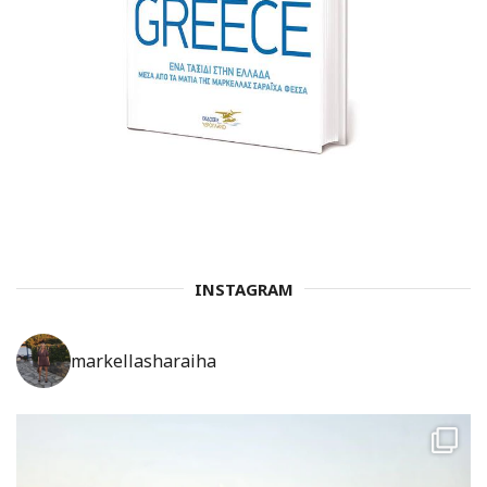
INSTAGRAM
markellasharaiha