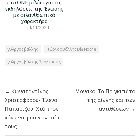
στο ONE μιλάει για τις
εκδηλώσεις της Ένωσης
με φιλανθρωπικό
χαρακτήρα
14/11/2024
γιώργος βάλλης
Γιώργος Βάλλης Dia Noche
γιώργος βάλλης βραβεύσεις
Πλοήγηση
← Κωνσταντίνος
Μονακό: Το Πριγκιπάτο
άρθρων
Χριστοφόρου- Έλενα
της αίγλης και των
Παπαρίζου: Χτύπησε
αντιθέσεων →
κόκκινο η συνεργασία
τους