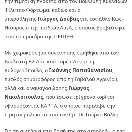
την τιμητική πλακέτα από τον Βουλευτή Κυκλάδων
Φίλιππο Φόρτωμα, καθώς και ο
υπεραθλητής
Γιώργος Δούβας
για τον άθλο Κως-
Νίσυρος υπέρ παιδιών ΑμεΑ, ο οποίος βραβεύτηκε
από το πρόεδρο της ΠΕΠΙΕΘ.
Με χειροκρότημα συγκίνησης τιμήθηκε από τον
Βουλευτή Β2 Δυτικού Τομέα Δημήτρη
Καλογερόπουλο, ο
Ιωάννης Παπαθανασίου
,
τυφλός σημαιοφόρος από τη Γαβαλού Αγρινίου,
αλλά και ο ναυαγοσώστης
Γιώργος
Νικολόπουλος
, που έσωσε τρίχρονο κορίτσι
εφαρμόζοντας ΚΑΡΠΑ, ο οποίος παρέλαβε την
τιμητική πλακέτα από τον Cpt Dr. Γιώργο Βάλλη.
Για τη σωτήρια επέμβασή της στο αεροδρόμιο της