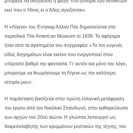
μπόρεσε να ανιχνεύσει η ψυχή· στα σύνορα των αντιθέτων·
εκεί που ο Ήλιος κι ο Άδης αγγίζονται».
Η «Λίγεια» του Έντγκαρ Άλλαν Πόε δημοσιεύεται στο
περιοδικό The American Museum το 1838. Το αφήγημα
ήταν από τα αγαπημένα του συγγραφέα: «Το πιο ευγενές
είδος διηγημάτων είναι εκείνο που ενεργοποιεί στον
υπέρτατο βαθμό την φαντασία. Γι’ αυτόν και μόνο τον λόγο,
μπορούμε να θεωρήσουμε τη Λίγεια ως την καλύτερη
ιστορία μου».
Η παράσταση βασίζεται στην πρώτη ελληνική μετάφραση
του έργου από τον Νικόλαο Σπανδωνή, στην καθαρεύουσα
των αρχών του 20ού αιώνα. Η γλώσσα λειτουργεί ως
διαμεσολαβητής των κρυμμένων μυστικών της τέχνης, του