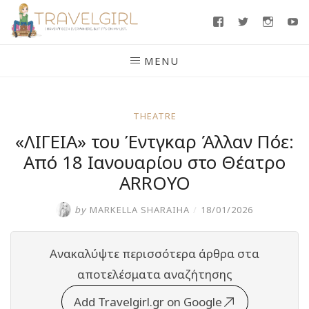
Skip
Facebook
Twitter
Insta
Y
to
content
MENU
THEATRE
«ΛΙΓΕΙΑ» του Έντγκαρ Άλλαν Πόε:
Από 18 Ιανουαρίου στο Θέατρο
ARROYO
by
MARKELLA SHARAIHA
/
18/01/2026
Ανακαλύψτε περισσότερα άρθρα στα
αποτελέσματα αναζήτησης
Add Travelgirl.gr on Google