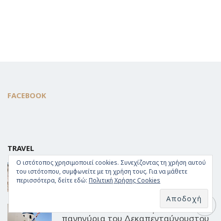
FACEBOOK
TRAVEL
Ο ιστότοπος χρησιμοποιεί cookies. Συνεχίζοντας τη χρήση αυτού
Ποιες παραλίες να επιλέξεις ανάλογα
του ιστότοπου, συμφωνείτε με τη χρήση τους. Για να μάθετε
με τον άνεμο στις Κυκλάδες
περισσότερα, δείτε εδώ:
Πολιτική Χρήσης Cookies
07/08/2026
Τα 10 πιο αυθεντικά νησιώτικα
πανηγύρια του Δεκαπενταύγουστου