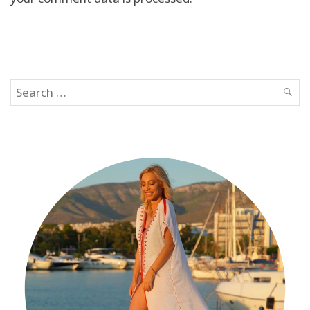
Search
SEAR
for: