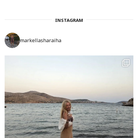
INSTAGRAM
markellasharaiha