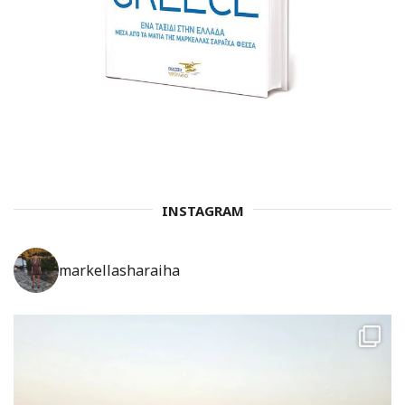
INSTAGRAM
markellasharaiha