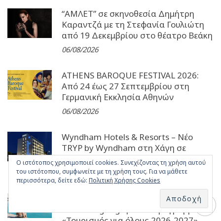
“ΑΜΛΕΤ” σε σκηνοθεσία Δημήτρη
Καραντζά με τη Στεφανία Γουλιώτη
από 19 Δεκεμβρίου στο θέατρο Βεάκη
06/08/2026
ATHENS BAROQUE FESTIVAL 2026:
Από 24 έως 27 Σεπτεµβρίου στη
Γερµανική Εκκλησία Αθηνών
06/08/2026
Wyndham Hotels & Resorts – Νέο
TRYP by Wyndham στη Χάγη σε
ιστορικό παραθαλάσσιο ξενοδοχείο
Ο ιστότοπος χρησιμοποιεί cookies. Συνεχίζοντας τη χρήση αυτού
του ιστότοπου, συμφωνείτε με τη χρήση τους. Για να μάθετε
06/08/2026
περισσότερα, δείτε εδώ:
Πολιτική Χρήσης Cookies
Ξεκίνησαν οι αιτήσεις στο
vouchers.gov.gr για το Πρόγραμμα
«Τουρισμός για όλους 2026-2027»,