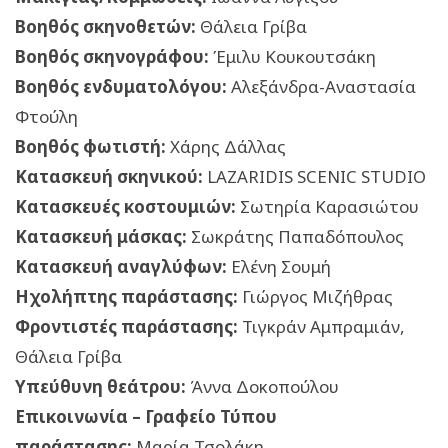
Βοηθός σκηνοθετών:
Θάλεια Γρίβα
Βοηθός σκηνογράφου:
Έμιλυ Κουκουτσάκη
Βοηθός ενδυματολόγου:
Αλεξάνδρα-Αναστασία
Φτούλη
Βοηθός φωτιστή:
Χάρης Δάλλας
Κατασκευή σκηνικού:
LAZARIDIS SCENIC STUDIO
Κατασκευές κοστουμιών:
Σωτηρία Καρασιώτου
Κατασκευή μάσκας:
Σωκράτης Παπαδόπουλος
Κατασκευή αναγλύφων:
Ελένη Σουμή
Ηχολήπτης παράστασης:
Γιώργος Μιζήθρας
Φροντιστές παράστασης:
Τιγκράν Αμπραμιάν,
Θάλεια Γρίβα
Υπεύθυνη θεάτρου:
Άννα Δοκοπούλου
Επικοινωνία – Γραφείο Τύπου
παράστασης:
Μαρία Τσολάκη