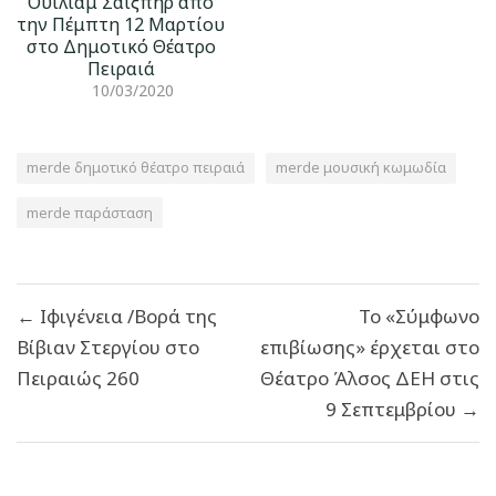
Ουίλιαμ Σαίξπηρ από
την Πέμπτη 12 Μαρτίου
στο Δημοτικό Θέατρο
Πειραιά
10/03/2020
merde δημοτικό θέατρο πειραιά
merde μουσική κωμωδία
merde παράσταση
Πλοήγηση
← Ιφιγένεια /Βορά της
Το «Σύμφωνο
άρθρων
Βίβιαν Στεργίου στο
επιβίωσης» έρχεται στο
Πειραιώς 260
Θέατρο Άλσος ΔΕΗ στις
9 Σεπτεμβρίου →