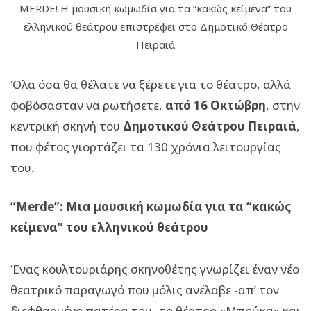
MERDE! H μουσική κωμωδία για τα “κακώς κείμενα” του
ελληνικού θεάτρου επιστρέφει στο Δημοτικό Θέατρο
Πειραιά
Όλα όσα θα θέλατε να ξέρετε για το θέατρο, αλλά
φοβόσασταν να ρωτήσετε,
από 16 Οκτώβρη
, στην
κεντρική σκηνή του
Δημοτικού Θεάτρου Πειραιά
,
που φέτος γιορτάζει τα 130 χρόνια λειτουργίας
του.
“Merde”: Μια μουσική κωμωδία για τα “κακώς
κείμενα” του ελληνικού θεάτρου
Ένας κουλτουριάρης σκηνοθέτης γνωρίζει έναν νέο
θεατρικό παραγωγό που μόλις ανέλαβε -απ’ τον
διεφθαρμένο πατέρα του- το θέατρο «Μπούκα» και