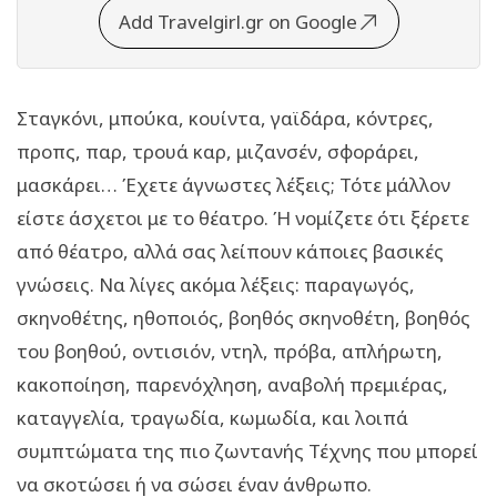
Add Travelgirl.gr on Google
Σταγκόνι, μπούκα, κουίντα, γαϊδάρα, κόντρες,
προπς, παρ, τρουά καρ, μιζανσέν, σφοράρει,
μασκάρει… Έχετε άγνωστες λέξεις; Τότε μάλλον
είστε άσχετοι με το θέατρο. Ή νομίζετε ότι ξέρετε
από θέατρο, αλλά σας λείπουν κάποιες βασικές
γνώσεις. Να λίγες ακόμα λέξεις: παραγωγός,
σκηνοθέτης, ηθοποιός, βοηθός σκηνοθέτη, βοηθός
του βοηθού, οντισιόν, ντηλ, πρόβα, απλήρωτη,
κακοποίηση, παρενόχληση, αναβολή πρεμιέρας,
καταγγελία, τραγωδία, κωμωδία, και λοιπά
συμπτώματα της πιο ζωντανής Τέχνης που μπορεί
να σκοτώσει ή να σώσει έναν άνθρωπο.