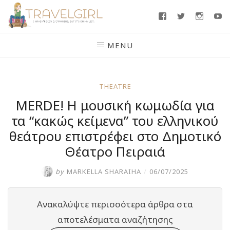
Skip
Facebook
Twitter
Insta
Y
to
content
MENU
THEATRE
MERDE! H μουσική κωμωδία για
τα “κακώς κείμενα” του ελληνικού
θεάτρου επιστρέφει στο Δημοτικό
Θέατρο Πειραιά
by
MARKELLA SHARAIHA
/
06/07/2025
Ανακαλύψτε περισσότερα άρθρα στα
αποτελέσματα αναζήτησης