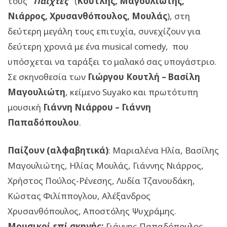
τους
“Παίχτες”
(
Κουτλής, Μαγουλιώτης,
Νιάρρος, Χρυσανθόπουλος, Μουλάς
), στη
δεύτερη μεγάλη τους επιτυχία, συνεχίζουν για
δεύτερη χρονιά με ένα musical comedy, που
υπόσχεται να ταράξει το μαλακό σας υπογάστριο.
Σε σκηνοθεσία των
Γιώργου Κουτλή – Βασίλη
Μαγουλιώτη
, κείμενο Suyako και πρωτότυπη
μουσική
Γιάννη Νιάρρου – Γιάννη
Παπαδόπουλου
.
Παίζουν (αλφαβητικά)
: Μαριαλένα Ηλία, Βασίλης
Μαγουλιώτης, Ηλίας Μουλάς, Γιάννης Νιάρρος,
Χρήστος Πούλος-Ρένεσης, Λυδία Τζανουδάκη,
Κώστας Φιλίππογλου, Αλέξανδρος
Χρυσανθόπουλος, Αποστόλης Ψυχράμης.
Μουσικοί επί σκηνής:
Γιάννης Παπαδόπουλος