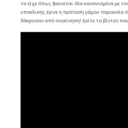
τα είχε όπως φαίνεται όλα κανονισμένα με το
υποκλισης έγινε η πρόταση γάμου παρουσία 
δάκρυσαν από συγκίνηση! Δείτε τα βίντεο που 