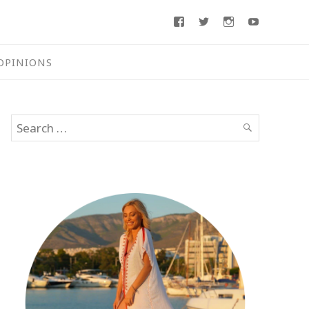
Facebook
Twitter
Instagram
Youtube
OPINIONS
Search
SEARCH
for: