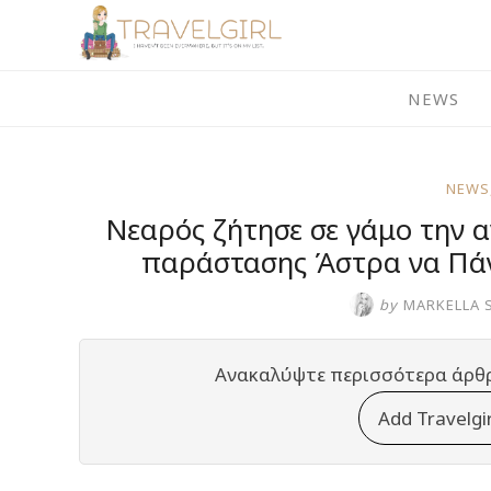
Skip
to
content
NEWS
NEWS
Νεαρός ζήτησε σε γάμο την α
παράστασης Άστρα να Πάν
by
MARKELLA 
Ανακαλύψτε περισσότερα άρθ
Add Travelgi