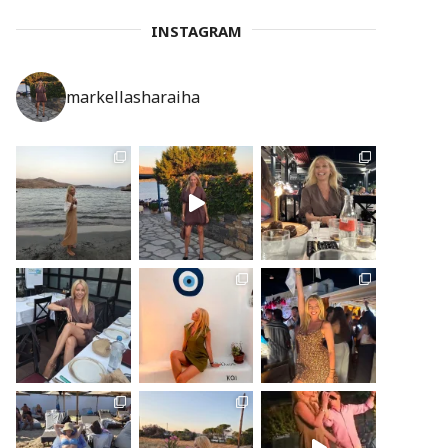
INSTAGRAM
markellasharaiha