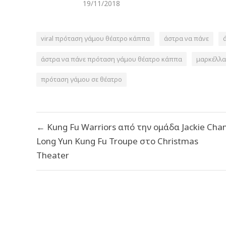
19/11/2018
viral πρόταση γάμου θέατρο κάππα
άστρα να πάνε
άστρα να πάνε πρόταση γάμου θέατρο κάππα
μαρκέλλα
πρόταση γάμου σε θέατρο
Πλοήγηση
← Kung Fu Warriors από την ομάδα Jackie Cha
άρθρων
Long Yun Kung Fu Troupe στο Christmas
Theater