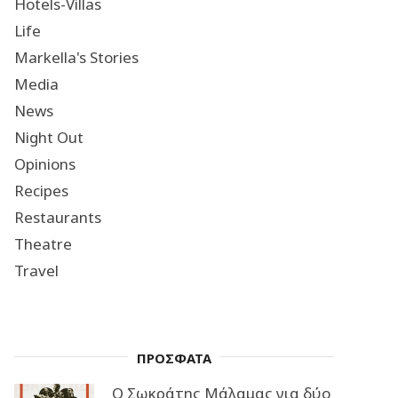
Hotels-Villas
Life
Markella's Stories
Media
News
Night Out
Opinions
Recipes
Restaurants
Theatre
Travel
ΠΡΟΣΦΑΤΑ
Ο Σωκράτης Μάλαμας για δύο