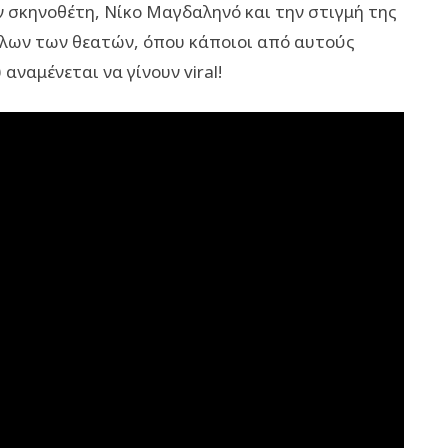
ν σκηνοθέτη, Νίκο Μαγδαληνό και την στιγμή της
όλων των θεατών, όπου κάποιοι από αυτούς
αναμένεται να γίνουν viral!