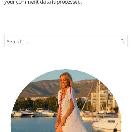
your comment data is processed.
Search
SEAR
for: