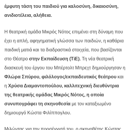
έμφυτη τάση του παιδιού για καλοσύνη, δικαιοσύνη,
ανιδιοτέλεια, αλήθεια.
Η θεατρική ομάδα Μικρός Νότος επιμένει στη δύναμη που
έχει η απλή, αφηγηματική γλώσσα των παιδιών, η καθάρια
παιδική ματιά και τα διαδραστικά στοιχεία, που βασίζονται
στο Θέατρο
στην Εκπαίδευση (
TiE
).
Τη νέα θεατρική
διασκευή του έργου του Μπέρτολτ Μπρεχτ δημιούργησαν η
Φλώρα Σπύρου, φιλόλογος/εκπαιδευτικός θεάτρου
και
η
Χρύσα Διαμαντοπούλου, καλλιτεχνική διευθύντρια
της θεατρικής ομάδας Μικρός Νότος, η οποία
συνυπογράφει τη σκηνοθεσία
με τον καταξιωμένο
δημιουργό Κώστα Φιλίππογλου.
Μιλώντας για την προσέγγισή του, ο σκηνοθέτης Κώστας