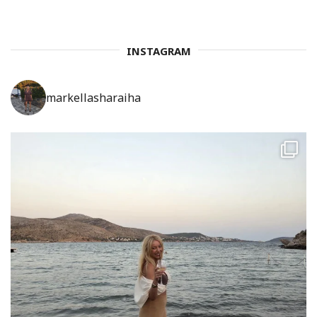
INSTAGRAM
markellasharaiha