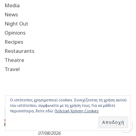
Media
News
Night Out
Opinions
Recipes
Restaurants
Theatre
Travel
ΠΡΟΣΦΑΤΑ
Ο ιστότοπος χρησιμοποιεί cookies. Συνεχίζοντας τη χρήση αυτού
του ιστότοπου, συμφωνείτε με τη χρήση τους. Για να μάθετε
Ο Σωκράτης Μάλαμας για δύο
περισσότερα, δείτε εδώ:
Πολιτική Χρήσης Cookies
βραδιές στο Κατράκειο Θέατρο
Νίκαιας
07/08/2026