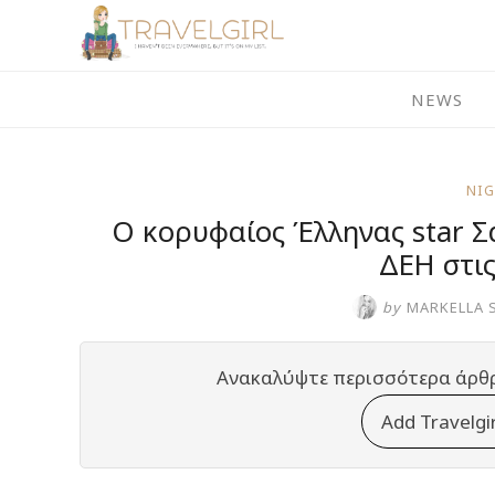
Skip
to
content
NEWS
NI
O κορυφαίος Έλληνας star 
ΔΕΗ στις
by
MARKELLA 
Ανακαλύψτε περισσότερα άρθ
Add Travelgi