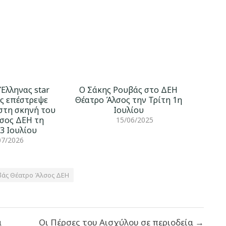
Έλληνας star
O Σάκης Ρουβάς στο ΔΕΗ
ς επέστρεψε
Θέατρο Άλσος την Τρίτη 1η
στη σκηνή του
Ιουλίου
σος ΔΕΗ τη
15/06/2025
3 Ιουλίου
07/2026
βάς Θέατρο Άλσος ΔΕΗ
α
Οι Πέρσες του Αισχύλου σε περιοδεία →