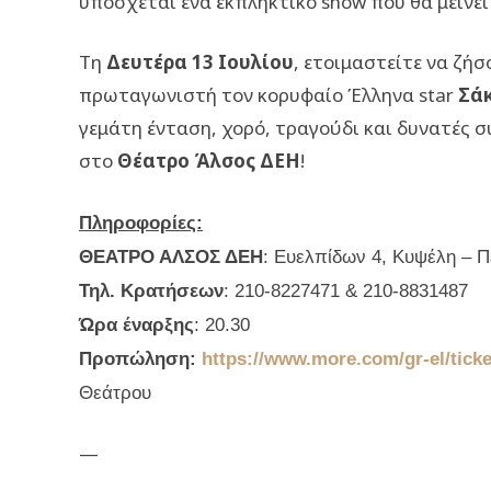
υπόσχεται ένα εκπληκτικό show που θα μείνει
Τη
Δευτέρα 13 Ιουλίου
, ετοιμαστείτε να ζήσ
πρωταγωνιστή τον κορυφαίο Έλληνα
star
Σά
γεμάτη ένταση, χορό, τραγούδι και δυνατές συ
στο
Θέατρο Άλσος ΔΕΗ
!
Πληροφορίες:
ΘΕΑΤΡΟ ΑΛΣΟΣ ΔΕΗ
: Ευελπίδων 4, Κυψέλη – Π
Τηλ. Κρατήσεων
: 210-8227471 & 210-8831487
Ώρα έναρξης
: 20.30
Προπώληση:
https://www.more.com/gr-el/ticke
Θεάτρου
—