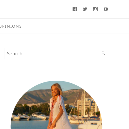
Facebook
Twitter
Instagram
Youtube
OPINIONS
Search
SEARCH
for: