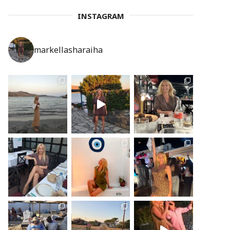
INSTAGRAM
markellasharaiha