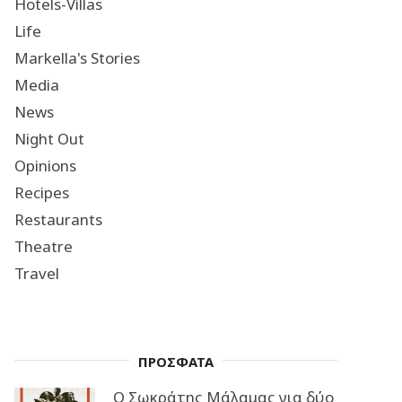
Hotels-Villas
Life
Markella's Stories
Media
News
Night Out
Opinions
Recipes
Restaurants
Theatre
Travel
ΠΡΟΣΦΑΤΑ
Ο Σωκράτης Μάλαμας για δύο