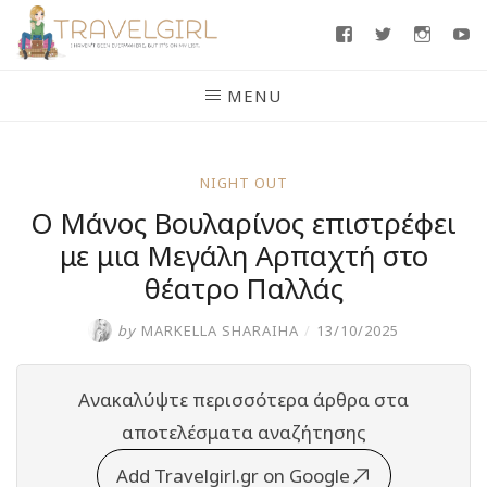
Skip
Facebook
Twitter
Insta
Y
to
content
MENU
NIGHT OUT
Ο Μάνος Βουλαρίνος επιστρέφει
με μια Μεγάλη Αρπαχτή στο
θέατρο Παλλάς
by
MARKELLA SHARAIHA
/
13/10/2025
Ανακαλύψτε περισσότερα άρθρα στα
αποτελέσματα αναζήτησης
Add Travelgirl.gr on Google