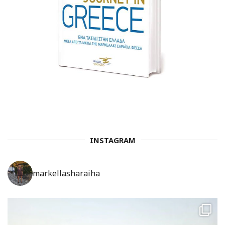
INSTAGRAM
markellasharaiha