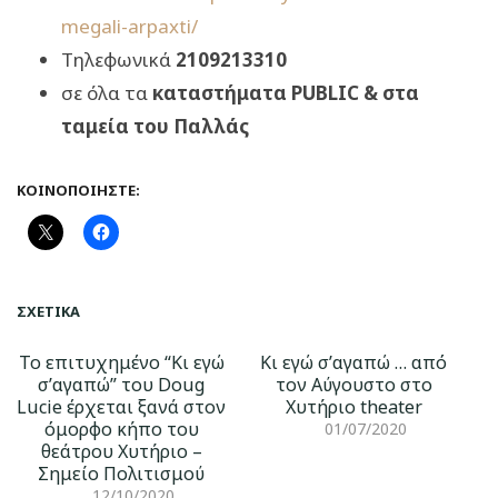
megali-arpaxti/
Τηλεφωνικά
2109213310
σε όλα τα
καταστήματα
PUBLIC & στα
ταμεία του Παλλάς
ΚΟΙΝΟΠΟΙΉΣΤΕ:
ΣΧΕΤΙΚΆ
Το επιτυχημένο “Κι εγώ
Κι εγώ σ’αγαπώ … από
σ’αγαπώ” του Doug
τον Αύγουστο στο
Lucie έρχεται ξανά στον
Χυτήριο theater
όμορφο κήπο του
01/07/2020
θεάτρου Χυτήριο –
Σημείο Πολιτισμού
12/10/2020