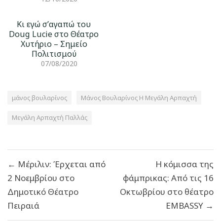
Κι εγώ σ’αγαπώ του
Doug Lucie στο Θέατρο
Χυτήριο – Σημείο
Πολιτισμού
07/08/2020
μάνος βουλαρίνος
Μάνος Βουλαρίνος H Μεγάλη Αρπαχτή
Μεγάλη Αρπαχτή Παλλάς
Πλοήγηση
← Μέριλιν: Έρχεται από
Η κόμισσα της
άρθρων
2 Νοεμβρίου στο
φάμπρικας: Από τις 16
Δημοτικό Θέατρο
Οκτωβρίου στο θέατρο
Πειραιά
EMBASSY →