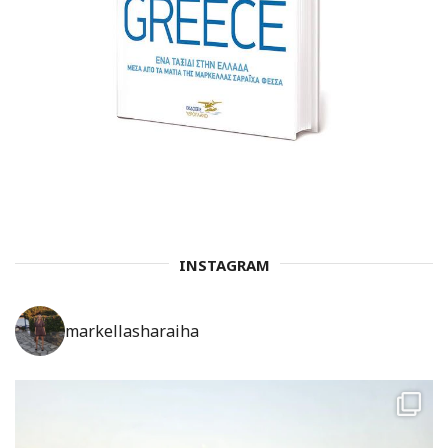
INSTAGRAM
markellasharaiha