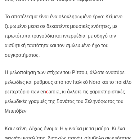
Το αποτέλεσμα είναι ένα ολοκληρωμένο έργο:
Κείμενο
ζυμωμένο μέσα σε δεκαπέντε μουσικές ενότητες, με
πρωτότυπα τραγούδια και ιντερμέδια,
με
οδηγό την
αισθητική ταυτότητα και τον σμιλευμένο ήχο του
συγκροτήματος.
Η μελοποίηση των στίχων του Ρίτσου, άλλοτε ανασύρει
μελωδίες και ρυθμούς από τον Ιταλικό Νότο και το ποικίλο
ρεπερτόριο των
en
c
ardia
, κι άλλοτε τις χαρακτηριστικές
μελωδικές γραμμές της Σονάτας του Σεληνόφωτος του
Μπετόβεν.
Και εκείνη. Δίχως όνομα. Η γυναίκα με τα μαύρα. Κι ένα
φεγγάρι καταλύτης, διαρκώς παρόν, σύμβολο αιωνιότητας.