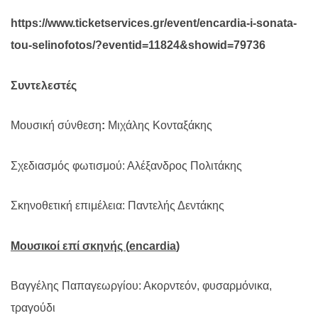
https://www.ticketservices.gr/event/encardia-i-sonata-
tou-selinofotos/?eventid=11824&showid=79736
Συντελεστές
Μουσική σύνθεση
:
Μιχάλης Κονταξάκης
Σχεδιασμός φωτισμού: Αλέξανδρος Πολιτάκης
Σκηνοθετική επιμέλεια: Παντελής Δεντάκης
Μουσικοί επί σκηνής (
encardia
)
Βαγγέλης Παπαγεωργίου: Ακορντεόν, φυσαρμόνικα,
τραγούδι