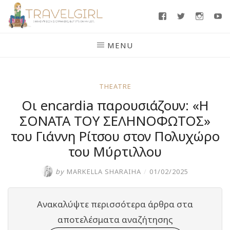
Skip
Facebook
Twitter
Insta
Y
to
content
MENU
THEATRE
Οι encardia παρουσιάζουν: «Η
ΣΟΝΑΤΑ ΤΟΥ ΣΕΛΗΝΟΦΩΤΟΣ»
του Γιάννη Ρίτσου στον Πολυχώρο
του Μύρτιλλου
by
MARKELLA SHARAIHA
/
01/02/2025
Ανακαλύψτε περισσότερα άρθρα στα
αποτελέσματα αναζήτησης