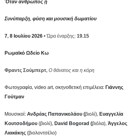
Ὅταν ἄνθρωπος ᾖ
Συνύπαρξη, φύση και μουσική δωματίου
7, 8 Ιουλίου 2026
•
Ώρα έναρξης:
19.1
5
Ρωμαϊκό Ωδείο Κω
Φραντς Σούμπερτ,
Ο θάνατος και η κόρη
Φωτογραφία, video art, σκηνοθετική επιμέλεια:
Γιάννης
Γούτμαν
Μουσικοί:
Ανδρέας Παπανικολάου (
βιολί),
Ευαγγελία
Κουτσοδήμου
(βιολί),
David Bogorad (
βιόλα),
Άγγελος
Λιακάκης
(βιολοντσέλο)