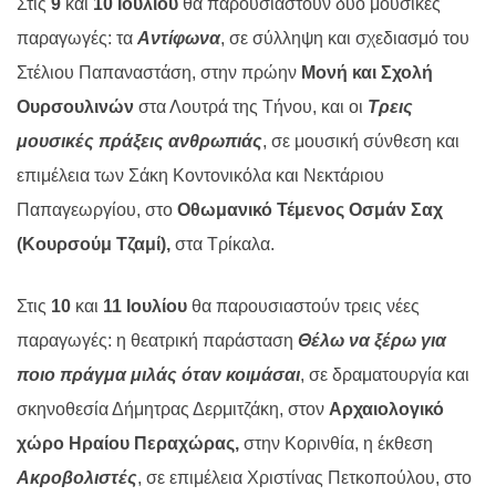
Στις
9
και
10 Ιουλίου
θα παρουσιαστούν δύο μουσικές
παραγωγές: τα
Αντίφωνα
, σε σύλληψη και σχεδιασμό του
Στέλιου Παπαναστάση, στην πρώην
Μονή και Σχολή
Ουρσουλινών
στα Λουτρά της Τήνου, και οι
Τρεις
μουσικές πράξεις ανθρωπιάς
, σε μουσική σύνθεση και
επιμέλεια των Σάκη Κοντονικόλα και Νεκτάριου
Παπαγεωργίου, στο
Οθωμανικό Τέμενος Οσμάν Σαχ
(Κουρσούμ Τζαμί),
στα Τρίκαλα.
Στις
10
και
11 Ιουλίου
θα παρουσιαστούν τρεις νέες
παραγωγές: η θεατρική παράσταση
Θέλω να ξέρω για
ποιο πράγμα μιλάς όταν κοιμάσαι
, σε δραματουργία και
σκηνοθεσία Δήμητρας Δερμιτζάκη, στον
Αρχαιολογικό
χώρο Ηραίου Περαχώρας,
στην Κορινθία, η έκθεση
Ακροβολιστές
, σε επιμέλεια Χριστίνας Πετκοπούλου, στο