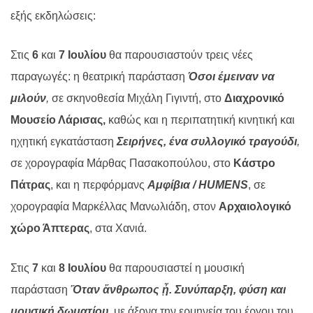
εξής εκδηλώσεις:
Στις
6
και
7 Ιουλίου
θα παρουσιαστούν τρεις νέες
παραγωγές: η θεατρική παράσταση
Όσοι έμειναν να
μιλούν
,
σε σκηνοθεσία Μιχάλη Γιγιντή, στο
Διαχρονικό
Μουσείο Λάρισας,
καθώς και η περιπατητική κινητική και
ηχητική εγκατάσταση
Σειρήνες, ένα συλλογικό τραγούδι
,
σε χορογραφία Μάρθας Πασακοπούλου, στο
Κάστρο
Πάτρας
, και η περφόρμανς
Αμφίβια / HUMENS
, σε
χορογραφία Μαρκέλλας Μανωλιάδη, στον
Αρχαιολογικό
χώρο Άπτερας
, στα Χανιά.
Στις
7
και
8 Ιουλίου
θα παρουσιαστεί η μουσική
παράσταση
Ὅταν ἄνθρωπος ᾖ. Συνύπαρξη, φύση και
μουσική δωματίου
,
με άξονα την ερμηνεία του έργου του