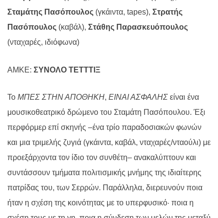
Σταμάτης Πασόπουλος
(γκάιντα, tapes),
Στρατής
Πασόπουλος
(καβάλ),
Στάθης Παρασκευόπουλος
(νταχαρές, ιδιόφωνα)
ΑΜΚΕ:
ΣΥΝΟΛΟ ΤΕΤΤΤΙΞ
Το
ΜΠΕΣ ΣΤΗΝ ΑΠΟΘΗΚΗ
,
ΕΙΝΑΙ ΑΣΦΑΛΗΣ
είναι ένα
μουσικοθεατρικό δρώμενο του Σταμάτη Πασόπουλου. Έξι
περφόρμερ επί σκηνής –ένα τρίο παραδοσιακών φωνών
και μια τριμελής ζυγιά (γκάιντα, καβάλ, νταχαρές/νταούλι) με
προεξάρχοντα τον ίδιο τον συνθέτη– ανακαλύπτουν και
συντάσσουν τμήματα πολιτισμικής μνήμης της ιδιαίτερης
πατρίδας του, των Σερρών. Παράλληλα, διερευνούν ποια
ήταν η σχέση της κοινότητας με το υπερφυσικό· ποια η
σχέση τους με τη γη· ποια η σύνδεση των μελών της μεταξύ