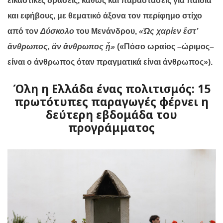
εικαστικές δράσεις, καθώς και παραστάσεις για παιδιά
και εφήβους, με θεματικό άξονα τον περίφημο στίχο
από τον
Δύσκολο
του Μενάνδρου,
«Ὡς χαρίεν ἔστ’
ἄνθρωπος, ἂν ἄνθρωπος ᾖ»
(«Πόσο ωραίος –ώριμος–
είναι ο άνθρωπος όταν πραγματικά είναι άνθρωπος»).
Όλη η Ελλάδα ένας πολιτισμός: 15
πρωτότυπες παραγωγές φέρνει η
δεύτερη εβδομάδα του
προγράμματος