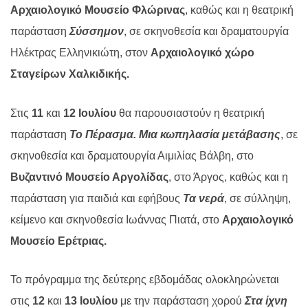
Αρχαιολογικό Μουσείο Φλώρινας
, καθώς και η θεατρική
παράσταση
Σύσσημον
, σε σκηνοθεσία και δραματουργία
Ηλέκτρας Ελληνικιώτη, στον
Αρχαιολογικό χώρο
Σταγείρων Χαλκιδικής.
Στις
11
και
12 Ιουλίου
θα παρουσιαστούν η θεατρική
παράσταση
Το Πέρασμα. Μια κωπηλασία μετάβασης
, σε
σκηνοθεσία και δραματουργία Αιμιλίας Βάλβη, στο
Βυζαντινό Μουσείο Αργολίδας
, στο Άργος, καθώς και η
παράσταση για παιδιά και εφήβους
Τα νερά
, σε σύλληψη,
κείμενο και σκηνοθεσία Ιωάννας Πιατά, στο
Αρχαιολογικό
Μουσείο Ερέτριας.
Το πρόγραμμα της δεύτερης εβδομάδας ολοκληρώνεται
στις
12
και
13 Ιουλίου
με την παράσταση χορού
Στα ίχνη