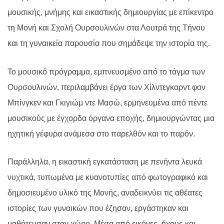
μουσικής, μνήμης και εικαστικής δημιουργίας με επίκεντρο
τη Μονή και Σχολή Ουρσουλινών στα Λουτρά της Τήνου
και τη γυναικεία παρουσία που σημάδεψε την ιστορία της.
Το μουσικό πρόγραμμα, εμπνευσμένο από το τάγμα των
Ουρσουλινών, περιλαμβάνει έργα των Χίλντεγκαρντ φον
Μπίνγκεν και Γκιγιώμ ντε Μασώ, ερμηνευμένα από πέντε
μουσικούς με έγχορδα όργανα εποχής, δημιουργώντας μια
ηχητική γέφυρα ανάμεσα στο παρελθόν και το παρόν.
Παράλληλα, η εικαστική εγκατάσταση με πενήντα λευκά
νυχτικά, τυπωμένα με κυανοτυπίες από φωτογραφικό και
δημοσιευμένο υλικό της Μονής, αναδεικνύει τις αθέατες
ιστορίες των γυναικών που έζησαν, εργάστηκαν και
μαθήτευσαν στον χώρο. Μέσα από εικόνες, ήχους και