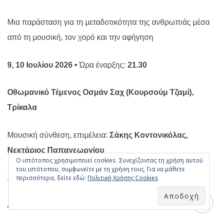
Μια παράσταση για τη μεταδοτικότητα της ανθρωπιάς μέσα
από τη μουσική, τον χορό και την αφήγηση
9, 10 Ιουλίου 2026 •
Ώρα έναρξης:
21.30
Οθωμανικό Τέμενος Οσμάν Σαχ (Κουρσούμ Τζαμί),
Τρίκαλα
Μουσική σύνθεση, επιμέλεια:
Σάκης Κοντονικόλας,
Νεκτάριος Παπαγεωργίου
Ο ιστότοπος χρησιμοποιεί cookies. Συνεχίζοντας τη χρήση αυτού
του ιστότοπου, συμφωνείτε με τη χρήση τους. Για να μάθετε
Χορογραφική επιμέλεια:
Μαρία Γαδετσάκη
περισσότερα, δείτε εδώ:
Πολιτική Χρήσης Cookies
Αφήγηση:
Αντονέλλα Χήρα