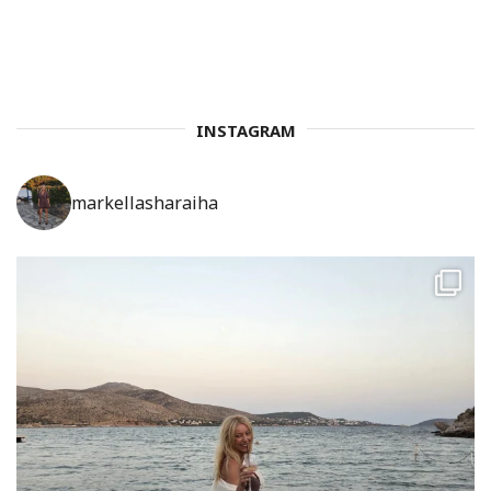
INSTAGRAM
markellasharaiha