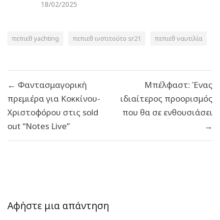
18/02/2025
πεπιεθ yachting
πεπιεθ ινστιτούτο sr21
πεπιεθ ναυτιλία
Πλοήγηση
← Φαντασμαγορική
Μπέλφαστ: Ένας
άρθρων
πρεμιέρα για Κοκκίνου-
ιδιαίτερος προορισμός
Χριστοφόρου στις sold
που θα σε ενθουσιάσει
out “Notes Live”
→
Αφήστε μια απάντηση