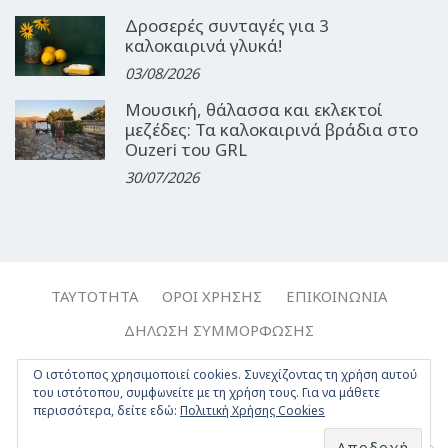
Δροσερές συνταγές για 3
καλοκαιρινά γλυκά!
03/08/2026
Μουσική, θάλασσα και εκλεκτοί
μεζέδες: Τα καλοκαιρινά βράδια στο
Ouzeri του GRL
30/07/2026
ΤΑΥΤΌΤΗΤΑ
ΌΡΟΙ ΧΡΉΣΗΣ
ΕΠΙΚΟΙΝΩΝΊΑ
ΔΉΛΩΣΗ ΣΥΜΜΌΡΦΩΣΗΣ
Copyright © 2017-2026, Travelgirl.gr | All rights reserved.
Ο ιστότοπος χρησιμοποιεί cookies. Συνεχίζοντας τη χρήση αυτού
του ιστότοπου, συμφωνείτε με τη χρήση τους. Για να μάθετε
Crafted by
Apptime
.
περισσότερα, δείτε εδώ:
Πολιτική Χρήσης Cookies
Facebook
Twitter
Instagram
Youtube