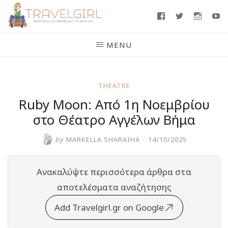
Skip
Facebook
Twitter
Insta
Y
to
content
MENU
THEATRE
Ruby Moon: Από 1η Νοεμβρίου
στο Θέατρο Αγγέλων Βήμα
by
MARKELLA SHARAIHA
/
14/10/2025
Ανακαλύψτε περισσότερα άρθρα στα
αποτελέσματα αναζήτησης
Add Travelgirl.gr on Google