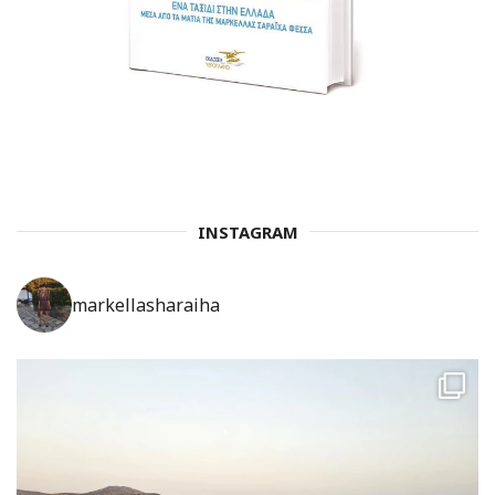
INSTAGRAM
markellasharaiha