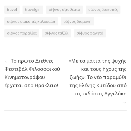
travel
travelgirl
σίφνος αξιοθέατα
σίφνος διακοπές
σίφνος διακοπές καλοκαίρι
σίφνος διαμονή
σίφνος παραλίες
σίφνος ταξίδι
σίφνος φαγητό
Πλοήγηση
← Το πρώτο Διεθνές
«Με τα μάτια της ψυχής
άρθρων
Φεστιβάλ Φιλοσοφικού
και τους ήχους της
Κινηματογράφου
ζωής»: Το νέο παραμύθι
έρχεται στο Ηράκλειο!
της Ελένης Κυτίδου από
τις εκδόσεις Αγγελάκη
→