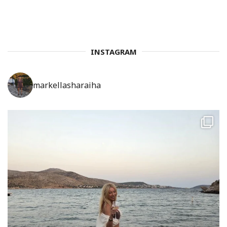
INSTAGRAM
markellasharaiha