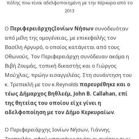
πόλης που είναι αδελφοποιημένη με την Κέρκυρα από το
2013
Ο
ΠεριφερειάρχηςΙονίων
Νήσων
συνοδευόταν
από μέλη της ομογένειας, με επικεφαλής τον
Βασίλη Αργυρό, ο οποίος κατάγεται από τους
Οθωνούς. Τον Περιφερειάρχη συνόδευαν ακόμα η
Βιβή Ζουμάς, τοπική δικαστής και ο Γιώργος
Μούχλας, πρώην εισαγγελέας. Στη συνάντηση του
κ. Τρεπεκλή με τον κ.Reynolds
παρευρέθηκε και ο
τέως Δήμαρχος Βηθλεέμ, John B. Callahan, επί
της θητείας του οποίου είχε γίνει η
αδελφοποίηση με τον Δήμο Κερκυραίων
.
Ο Περιφερειάρχης Ιονίων Νήσων, Γιάννης
Τρεπεκλής, αφού υπογράμμισε ότι οι σχέσεις των