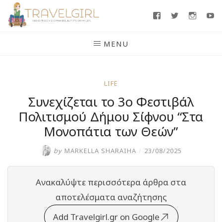
Skip
Facebook
Twitter
Insta
Y
to
content
MENU
LIFE
Συνεχίζεται το 3ο Φεστιβάλ
Πολιτισμού Δήμου Σίφνου “Στα
Μονοπάτια των Θεών”
by
MARKELLA SHARAIHA
/
23/08/2025
Ανακαλύψτε περισσότερα άρθρα στα
αποτελέσματα αναζήτησης
Add Travelgirl.gr on Google