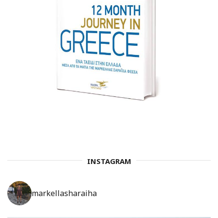
INSTAGRAM
markellasharaiha