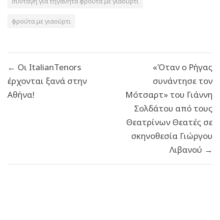
συνταγή για τηγανητά φρούτα με γιαούρτι
φρούτα με γιαούρτι
Πλοήγηση
← Οι ItalianTenors
«Όταν ο Ρήγας
άρθρων
έρχονται ξανά στην
συνάντησε τον
Αθήνα!
Μότσαρτ» του Γιάννη
Σολδάτου από τους
Θεατρίνων Θεατές σε
σκηνοθεσία Γιώργου
Λιβανού →