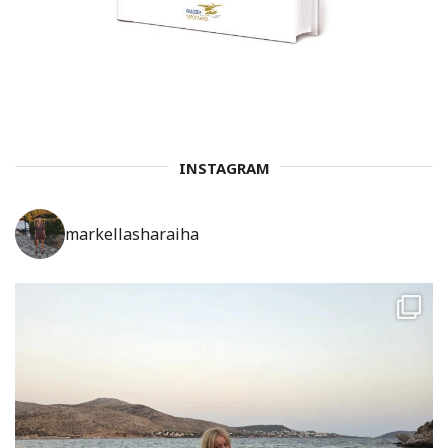
INSTAGRAM
markellasharaiha