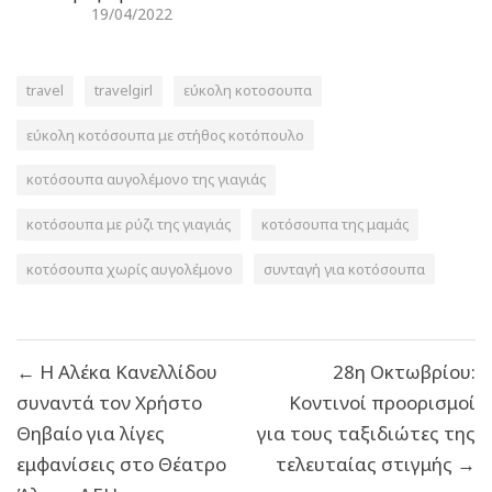
19/04/2022
travel
travelgirl
εύκολη κοτοσουπα
εύκολη κοτόσουπα με στήθος κοτόπουλο
κοτόσουπα αυγολέμονο της γιαγιάς
κοτόσουπα με ρύζι της γιαγιάς
κοτόσουπα της μαμάς
κοτόσουπα χωρίς αυγολέμονο
συνταγή για κοτόσουπα
Πλοήγηση
← H Αλέκα Κανελλίδου
28η Οκτωβρίου:
άρθρων
συναντά τον Χρήστο
Κοντινοί προορισμοί
Θηβαίο για λίγες
για τους ταξιδιώτες της
εμφανίσεις στο Θέατρο
τελευταίας στιγμής →