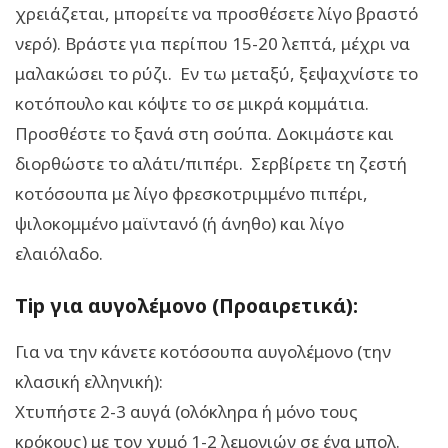
χρειάζεται, μπορείτε να προσθέσετε λίγο βραστό
νερό). Βράστε για περίπου 15-20 λεπτά, μέχρι να
μαλακώσει το ρύζι. Εν τω μεταξύ, ξεψαχνίστε το
κοτόπουλο και κόψτε το σε μικρά κομμάτια.
Προσθέστε το ξανά στη σούπα. Δοκιμάστε και
διορθώστε το αλάτι/πιπέρι. Σερβίρετε τη ζεστή
κοτόσουπα με λίγο φρεσκοτριμμένο πιπέρι,
ψιλοκομμένο μαϊντανό (ή άνηθο) και λίγο
ελαιόλαδο.
Tip για αυγολέμονο (Προαιρετικά):
Για να την κάνετε κοτόσουπα αυγολέμονο (την
κλασική ελληνική):
Χτυπήστε 2-3 αυγά (ολόκληρα ή μόνο τους
κρόκους) με τον χυμό 1-2 λεμονιών σε ένα μπολ.