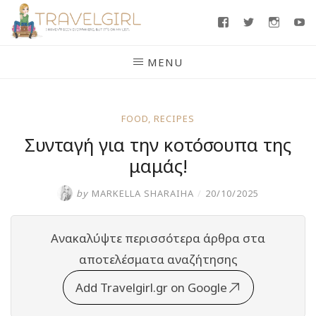
Skip
Facebook
Twitter
Insta
Y
to
content
MENU
FOOD
,
RECIPES
Συνταγή για την κοτόσουπα της
μαμάς!
by
MARKELLA SHARAIHA
/
20/10/2025
Ανακαλύψτε περισσότερα άρθρα στα
αποτελέσματα αναζήτησης
Add Travelgirl.gr on Google