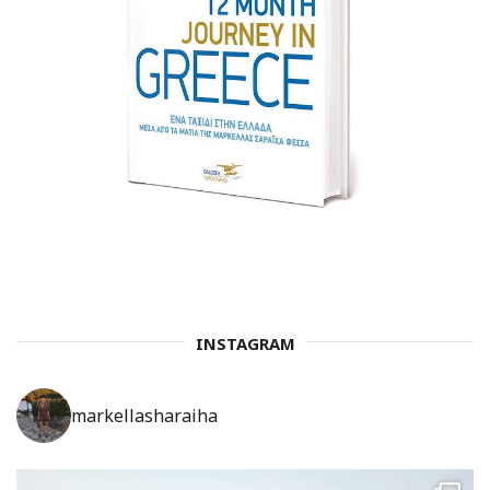
INSTAGRAM
markellasharaiha