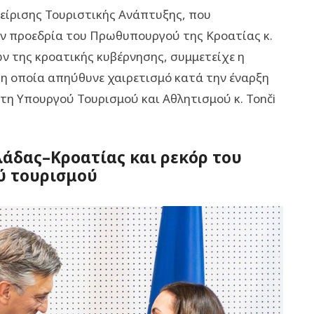
είρισης Τουριστικής Ανάπτυξης, που
ν προεδρία του Πρωθυπουργού της Κροατίας κ.
ών της κροατικής κυβέρνησης, συμμετείχε η
η οποία απηύθυνε χαιρετισμό κατά την έναρξη
η Υπουργού Τουρισμού και Αθλητισμού κ. Tonči
λάδας–Κροατίας και ρεκόρ του
ύ τουρισμού