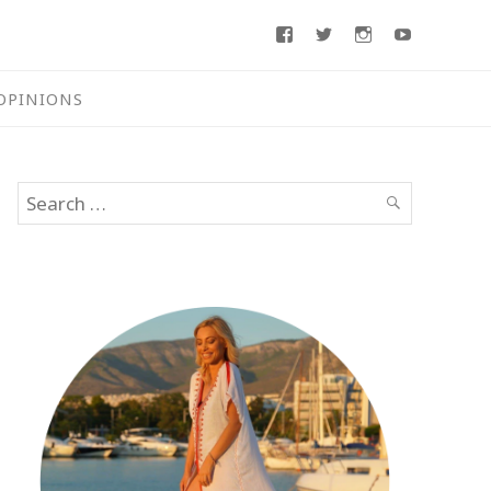
Facebook
Twitter
Instagram
Youtube
OPINIONS
Search
SEARCH
for: