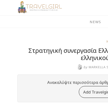
Skip
to
content
NEWS
Στρατηγική συνεργασία Ελ
ελληνικο
by
MARKELLA 
Ανακαλύψτε περισσότερα άρθ
Add Travelgi