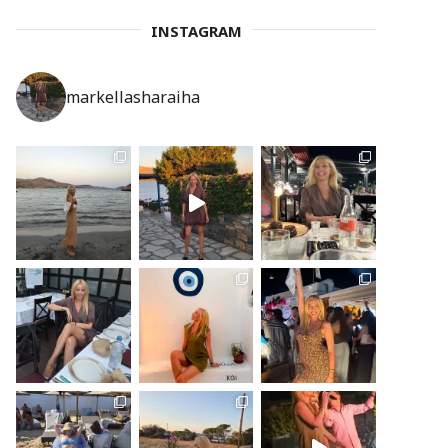
INSTAGRAM
markellasharaiha