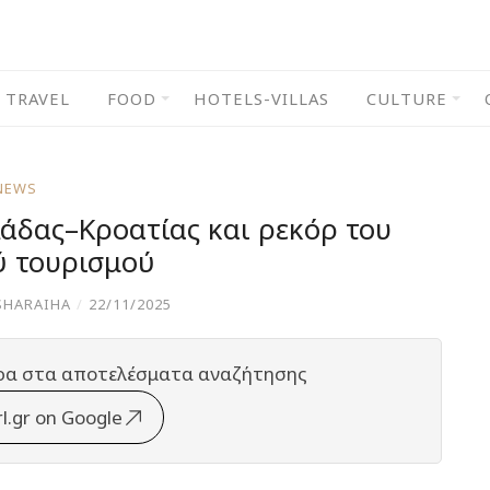
TRAVEL
FOOD
HOTELS-VILLAS
CULTURE
NEWS
λάδας–Κροατίας και ρεκόρ του
ύ τουρισμού
SHARAIHA
/
22/11/2025
ρα στα αποτελέσματα αναζήτησης
rl.gr on Google