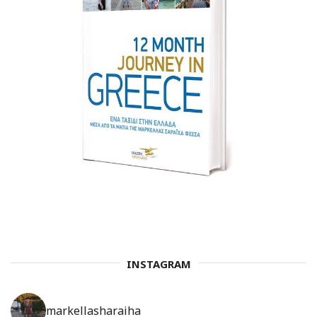
INSTAGRAM
markellasharaiha