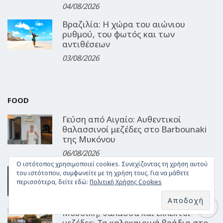
04/08/2026
Βραζιλία: Η χώρα του αιώνιου
ρυθμού, του φωτός και των
αντιθέσεων
03/08/2026
FOOD
Γεύση από Αιγαίο: Αυθεντικοί
θαλασσινοί μεζέδες στο Barbounaki
της Μυκόνου
06/08/2026
Ο ιστότοπος χρησιμοποιεί cookies. Συνεχίζοντας τη χρήση αυτού
Δροσερές συνταγές για 3
του ιστότοπου, συμφωνείτε με τη χρήση τους. Για να μάθετε
καλοκαιρινά γλυκά!
περισσότερα, δείτε εδώ:
Πολιτική Χρήσης Cookies
03/08/2026
Μουσική, θάλασσα και εκλεκτοί
μεζέδες: Τα καλοκαιρινά βράδια στο