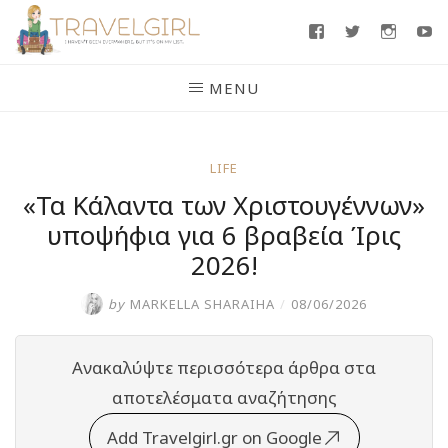
Skip
Facebook
Twitter
Insta
Y
to
content
MENU
LIFE
«Τα Κάλαντα των Χριστουγέννων»
υποψήφια για 6 βραβεία Ίρις
2026!
by
MARKELLA SHARAIHA
/
08/06/2026
Ανακαλύψτε περισσότερα άρθρα στα
αποτελέσματα αναζήτησης
Add Travelgirl.gr on Google